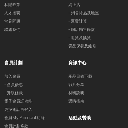
私隱政策
網上店
人才招聘
- 銷售貨品及地區
常見問題
- 運費計算
聯絡我們
- 網店銷售條款
- 退貨及換貨
貨品保養及維修
會員計劃
資訊中心
加入會員
產品目錄下載
- 會員優惠
影片分享
- 升級條款
材料說明
電子會員証功能
選購指南
更換電話再登入
會員My Account功能
活動及贊助
會員計劃條款