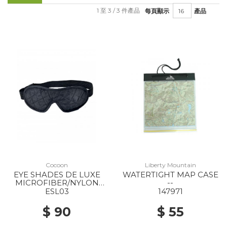
1 至 3 / 3 件產品
每頁顯示
產品
Cocoon
Liberty Mountain
EYE SHADES DE LUXE
WATERTIGHT MAP CASE
MICROFIBER/NYLON
--
BLACK/ GREY
ESL03
147971
$ 90
$ 55