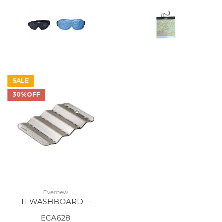
SALE
30%OFF
Evernew
TI WASHBOARD --
ECA628