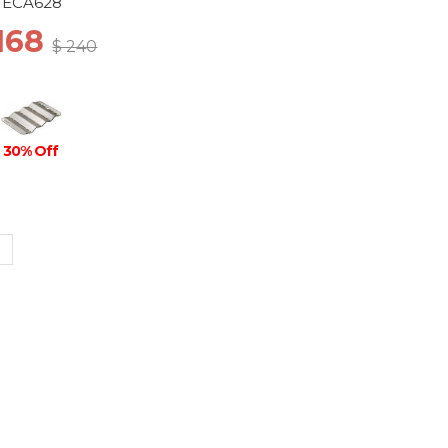
ECA628
 168
$ 240
30% Off