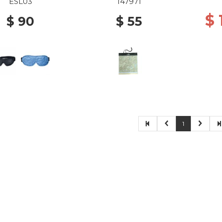
LACK/ GREY
ESL03
147971
$
$ 90
$ 55
1