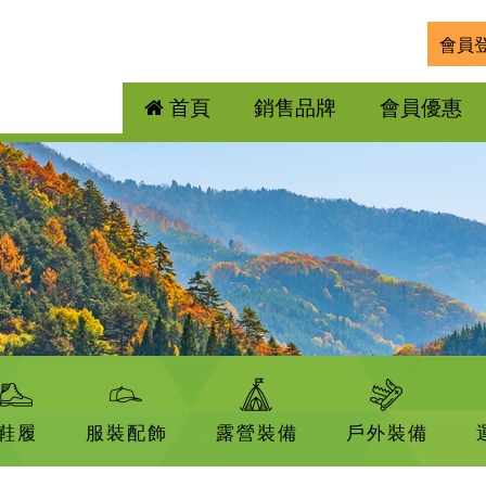
會員
首頁
銷售品牌
會員優惠
鞋履
服裝配飾
露營裝備
戶外裝備