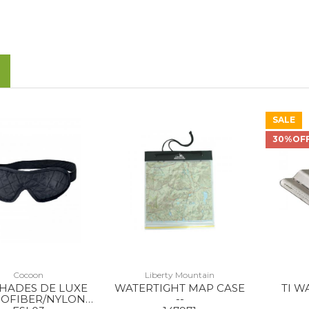
SALE
30%OF
Cocoon
Liberty Mountain
SHADES DE LUXE
WATERTIGHT MAP CASE
TI W
OFIBER/NYLON
--