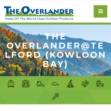
THE
OVERLANDER@TE
LFORD (KOWLOON
BAY)