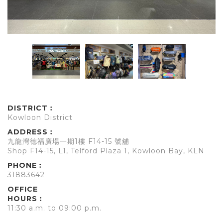
DISTRICT︰
Kowloon District
ADDRESS︰
九龍灣德福廣場一期1樓 F14-15 號舖
Shop F14-15, L1, Telford Plaza 1, Kowloon Bay, KLN
PHONE︰
31883642
OFFICE
HOURS︰
11:30 a.m. to 09:00 p.m.