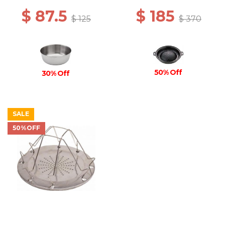
$ 87.5
$ 185
$ 125
$ 370
50% Off
30% Off
SALE
50%OFF