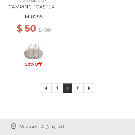
CAPTAIN STAG
CAMPING TOASTER --
M-8288
$ 50
$ 100
50% Off
1
Visitors 141,216,140