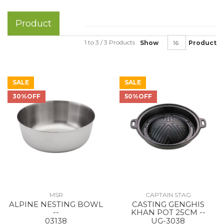
Product
1 to 3 / 3 Products
Show
Product
SALE
SALE
30%OFF
50%OFF
MSR
CAPTAIN STAG
ALPINE NESTING BOWL
CASTING GENGHIS
--
KHAN POT 25CM --
03138
UG-3038