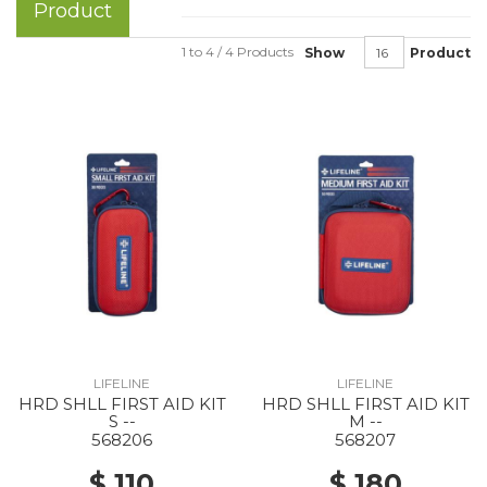
Product
1 to 4 / 4 Products
Show
Product
LIFELINE
LIFELINE
HRD SHLL FIRST AID KIT
HRD SHLL FIRST AID KIT
S --
M --
568206
568207
$ 110
$ 180