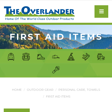
FIRST AID ITEMS
HOME
OUTDOOR GEAR
PERSONAL CARE, TOWELS
FIRST AID ITEMS