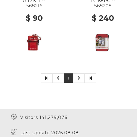
AID KIT --
LG 85PC --
568216
568208
$ 90
$ 240
1
Visitors 141,279,076
Last Update 2026.08.08