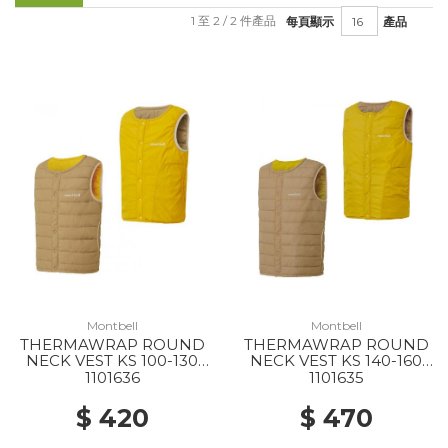
1 至 2 / 2 件產品
每頁顯示
產品
Montbell
Montbell
THERMAWRAP ROUND
THERMAWRAP ROUND
NECK VEST KS 100-130
NECK VEST KS 140-160
LT/MT
LT/MT
1101636
1101635
$ 420
$ 470