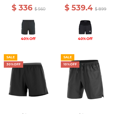
$ 336
$ 539.4
$ 560
$ 899
40% Off
40% Off
SALE
SALE
30%OFF
10%OFF