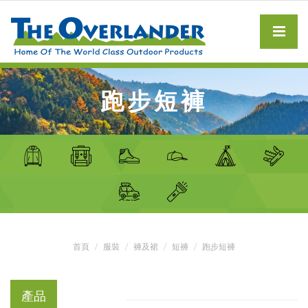
跑步短褲
首頁
服裝
褲及裙
短褲
跑步短褲
產品