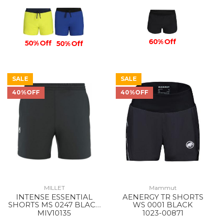
60% Off
50% Off
50% Off
SALE
SALE
40%OFF
40%OFF
MILLET
Mammut
INTENSE ESSENTIAL
AENERGY TR SHORTS
SHORTS MS 0247 BLACK
WS 0001 BLACK
- NOIR
MIV10135
1023-00871