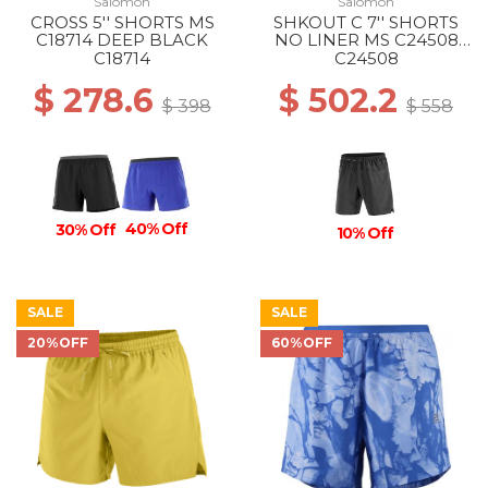
Salomon
Salomon
CROSS 5'' SHORTS MS
SHKOUT C 7'' SHORTS
C18714 DEEP BLACK
NO LINER MS C24508
DEEP BLACK
C18714
C24508
$ 278.6
$ 502.2
$ 398
$ 558
40% Off
30% Off
10% Off
SALE
SALE
20%OFF
60%OFF