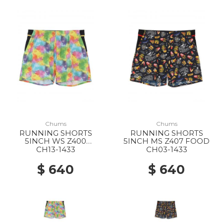
Chums
Chums
RUNNING SHORTS
RUNNING SHORTS
5INCH WS Z400
5INCH MS Z407 FOOD
WATERCOLOR
CH13-1433
CH03-1433
$ 640
$ 640