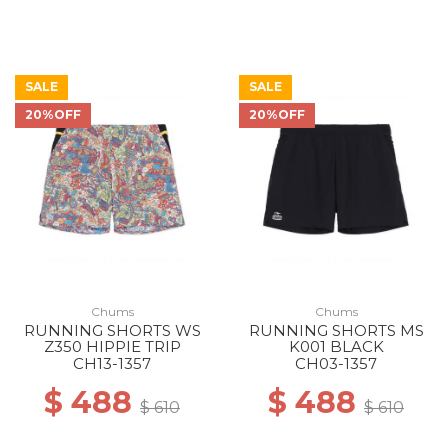
SALE
SALE
20%OFF
20%OFF
Chums
Chums
RUNNING SHORTS WS
RUNNING SHORTS MS
Z350 HIPPIE TRIP
K001 BLACK
CH13-1357
CH03-1357
$ 488
$ 488
$ 610
$ 610