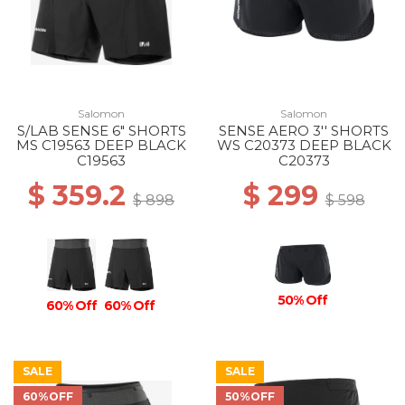
Salomon
Salomon
S/LAB SENSE 6" SHORTS
SENSE AERO 3'' SHORTS
MS C19563 DEEP BLACK
WS C20373 DEEP BLACK
C19563
C20373
$ 359.2
$ 299
$ 898
$ 598
50% Off
60% Off
60% Off
SALE
SALE
60%OFF
50%OFF