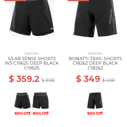
Salomon
Salomon
S/LAB SENSE SHORTS
BONATTI TRAIL SHORTS
WS C19625 DEEP BLACK
C18262 DEEP BLACK
C19625
C18262
$ 359.2
$ 349
$ 898
$ 698
60% Off
60% Off
50% Off