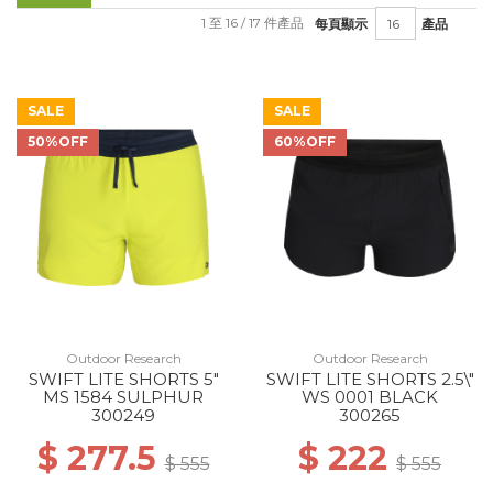
1 至 16 / 17 件產品
每頁顯示
產品
SALE
SALE
50%OFF
60%OFF
Outdoor Research
Outdoor Research
SWIFT LITE SHORTS 5"
SWIFT LITE SHORTS 2.5\"
MS 1584 SULPHUR
WS 0001 BLACK
300249
300265
$ 277.5
$ 222
$ 555
$ 555