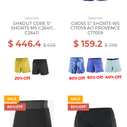
Salomon
Salomon
SHKOUT CORE 5"
CROSS 5'' SHORTS WS
SHORTS MS C26411
C17059 AO PROVENCE
BRILLIANT OLIVE
C26411
C17059
$ 446.4
$ 159.2
$ 558
$ 398
40% Off
60% Off
20% Off
60% Off
SALE
SALE
60%OFF
50%OFF