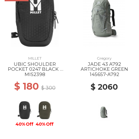
MILLET
Gregory
UBIC SHOULDER
JADE 43 A792
POCKET 0247 BLACK -
ARTICHOKE GREEN
NOIR
MIS2398
145657-A792
$ 180
$ 2060
$ 300
40% Off
40% Off