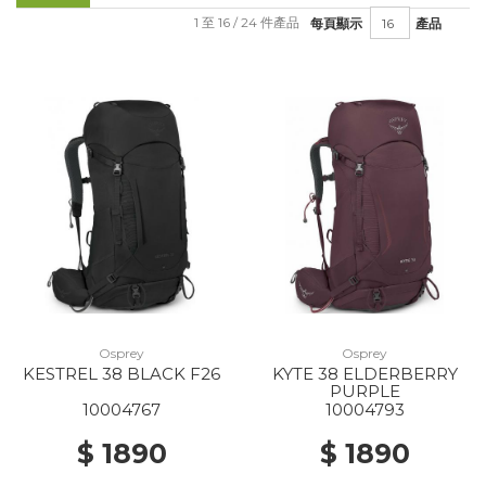
1 至 16 / 24 件產品
每頁顯示
產品
Osprey
Osprey
KESTREL 38 BLACK F26
KYTE 38 ELDERBERRY
PURPLE
10004767
10004793
$ 1890
$ 1890