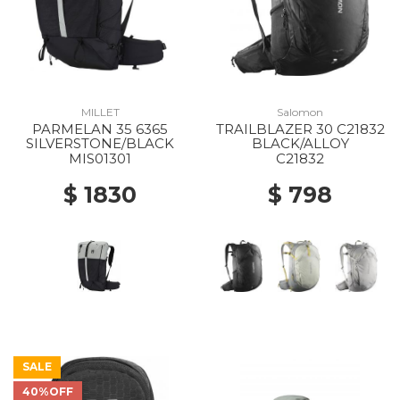
MILLET
Salomon
PARMELAN 35 6365
TRAILBLAZER 30 C21832
SILVERSTONE/BLACK
BLACK/ALLOY
MIS01301
C21832
$ 1830
$ 798
SALE
40%OFF