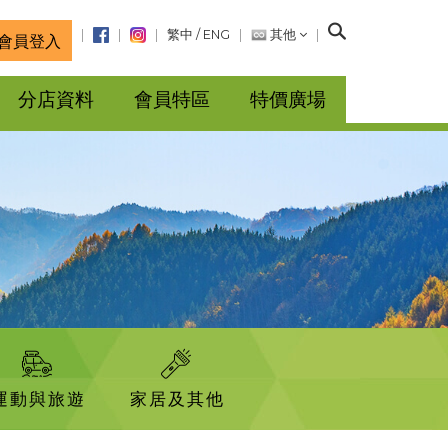
搜
繁中
/
ENG
其他
會員登入
尋
分店資料
會員特區
特價廣場
運動與旅遊
家居及其他