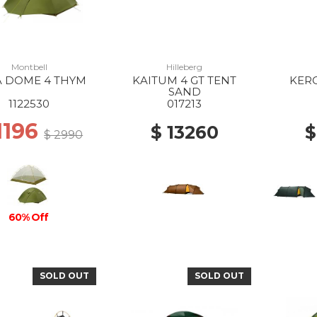
Montbell
Hilleberg
A DOME 4 THYM
KAITUM 4 GT TENT
KERO
SAND
1122530
017213
1196
$ 13260
$
$ 2990
60% Off
SOLD OUT
SOLD OUT