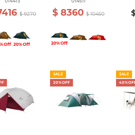
014413
014511
7416
$ 8360
$ 9270
$ 10450
20% Off
% Off
20% Off
SALE
SALE
FF
20%OFF
40%OF