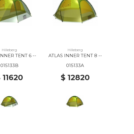
Hilleberg
Hilleberg
INNER TENT 6 --
ATLAS INNER TENT 8 --
015133B
015133A
 11620
$ 12820