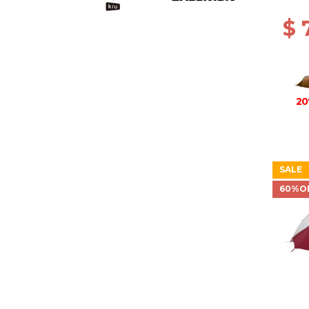
$ 
20
SALE
60%O