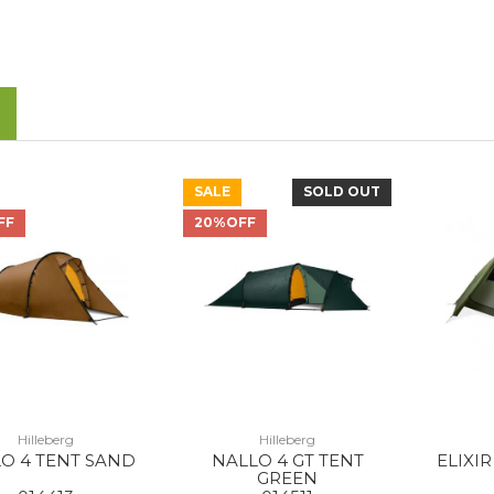
SALE
SOLD OUT
FF
20%OFF
Hilleberg
Hilleberg
O 4 TENT SAND
NALLO 4 GT TENT
ELIXI
GREEN