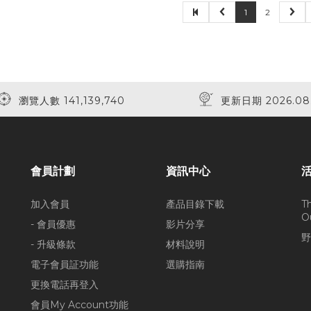
1
2
瀏覽人數 141,139,740
更新日期 2026.08
會員計劃
資訊中心
加入會員
產品目錄下載
T
O
- 會員優惠
影片分享
野
- 升級條款
材料說明
電子會員証功能
選購指南
更換電話再登入
會員My Account功能