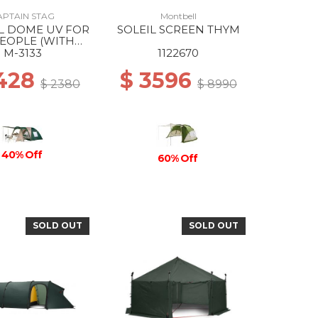
APTAIN STAG
Montbell
L DOME UV FOR
SOLEIL SCREEN THYM
PEOPLE (WITH
RRY BAG) --
M-3133
1122670
1428
$ 3596
$ 2380
$ 8990
40% Off
60% Off
SOLD OUT
SOLD OUT