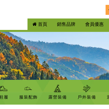
首頁
銷售品牌
會員優惠
鞋履
服裝配飾
露營裝備
戶外裝備