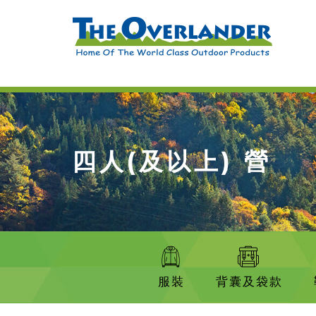
四人(及以上) 營
服裝
背囊及袋款