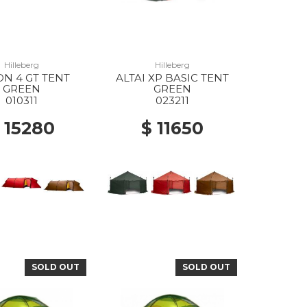
Hilleberg
Hilleberg
N 4 GT TENT
ALTAI XP BASIC TENT
GREEN
GREEN
010311
023211
 15280
$ 11650
SOLD OUT
SOLD OUT