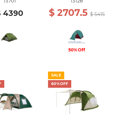
13701
13128
$ 2707.5
$ 4390
$ 5415
50% Off
SALE
F
60%OFF