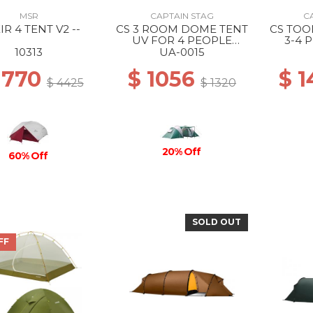
MSR
CAPTAIN STAG
C
IR 4 TENT V2 --
CS 3 ROOM DOME TENT
CS TOO
UV FOR 4 PEOPLE
3-4 
(WITH CARRY BAG) --
CA
10313
UA-0015
1770
$ 1056
$ 
$ 4425
$ 1320
20% Off
60% Off
SOLD OUT
FF