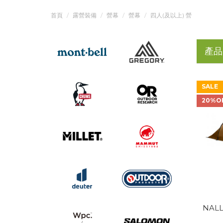
首頁
露營裝備
營幕
營幕
四人(及以上) 營
產品
SALE
20%O
NALL