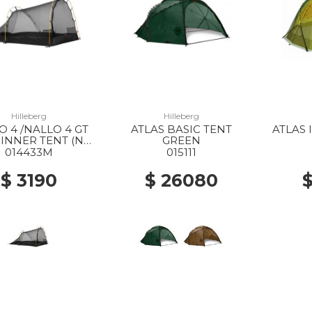
Hilleberg
Hilleberg
O 4 /NALLO 4 GT
ATLAS BASIC TENT
ATLAS 
INNER TENT (NO
GREEN
POLES) --
014433M
015111
$ 3190
$ 26080
$