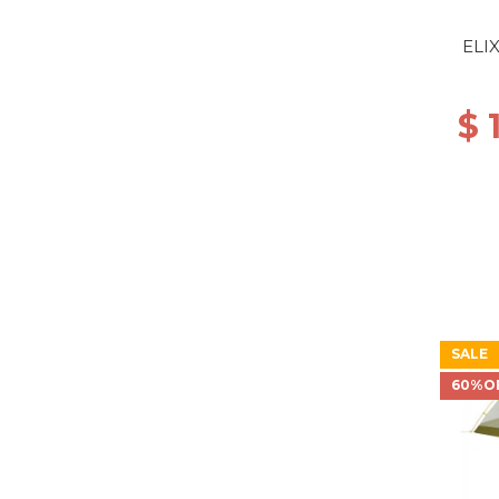
ELIX
$ 
SALE
60%O