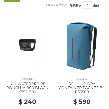
1 至 4 / 4 件產品
每頁顯示
產品
WPC/KIU
Montbell
KIU WATERPROOF
ROLL-UP DRY
POUCH M 900 BLACK
CONTAINER PACK 35 BL
K552-900
1133509
$ 240
$ 590