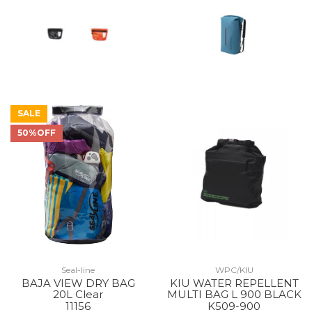
SALE
50%OFF
Seal-line
WPC/KIU
BAJA VIEW DRY BAG
KIU WATER REPELLENT
20L Clear
MULTI BAG L 900 BLACK
11156
K509-900