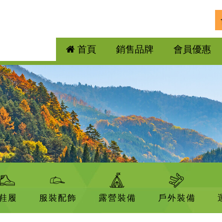
首頁
銷售品牌
會員優惠
鞋履
服裝配飾
露營裝備
戶外裝備