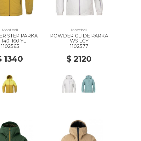
Montbell
Montbell
R STEP PARKA
POWDER GLIDE PARKA
 140-160 YL
WS LGY
1102563
1102577
$ 1340
$ 2120