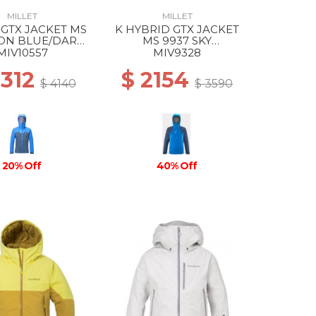
MILLET
MILLET
GTX JACKET MS
K HYBRID GTX JACKET
CON BLUE/DARK
MS 9937 SKY
DENIM
DIVER/DARK DENIM
MIV10557
MIV9328
3312
$ 2154
$ 4140
$ 3590
20% Off
40% Off