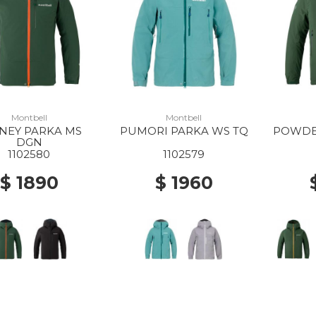
Montbell
Montbell
NEY PARKA MS
PUMORI PARKA WS TQ
POWDE
DGN
1102580
1102579
$ 1890
$ 1960