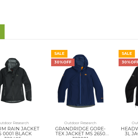
SALE
SALE
30%OFF
30%OF
utdoor Research
Outdoor Research
Out
UM RAIN JACKET
GRANDRIDGE GORE-
HEADW
 0001 BLACK
TEX JACKET MS 2650
3L J