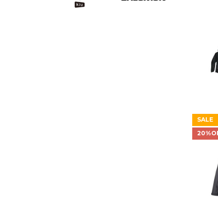
SALE
20%O