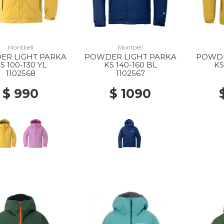
Montbell
Montbell
ER LIGHT PARKA
POWDER LIGHT PARKA
POWDE
S 100-130 YL
KS 140-160 BL
KS
1102568
1102567
$ 990
$ 1090