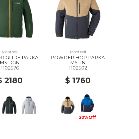
Montbell
Montbell
R GLIDE PARKA
POWDER HOP PARKA
MS DGN
MS TN
1102576
1102502
$ 2180
$ 1760
20% Off