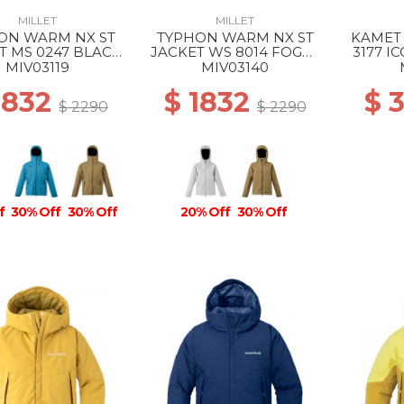
MILLET
MILLET
ON WARM NX ST
TYPHON WARM NX ST
KAMET 
T MS 0247 BLACK
JACKET WS 8014 FOGGY
3177 I
- NOIR
DEW
MIV03119
MIV03140
1832
$ 1832
$ 
$ 2290
$ 2290
f
30% Off
30% Off
20% Off
30% Off