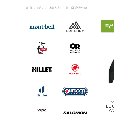
首頁
服裝
外套類別
攀山及滑雪外套
產品
O
HELI
WS