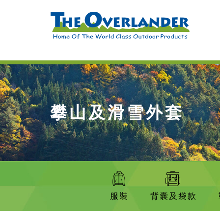
攀山及滑雪外套
服裝
背囊及袋款