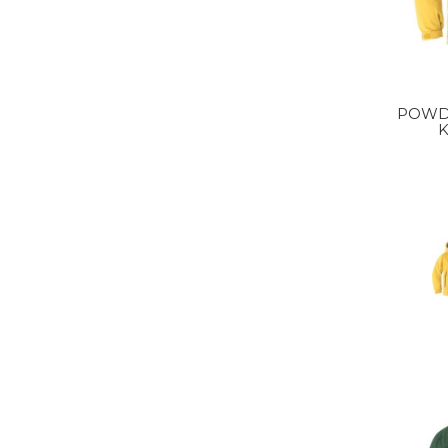
POWD
K