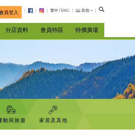
搜
繁中
/
ENG
其他
會員登入
尋
分店資料
會員特區
特價廣場
運動與旅遊
家居及其他