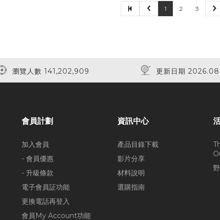
1
2
3
瀏覽人數 141,202,909
更新日期 2026.08
會員計劃
資訊中心
加入會員
產品目錄下載
T
O
- 會員優惠
影片分享
野
- 升級條款
材料說明
電子會員証功能
選購指南
更換電話再登入
會員My Account功能