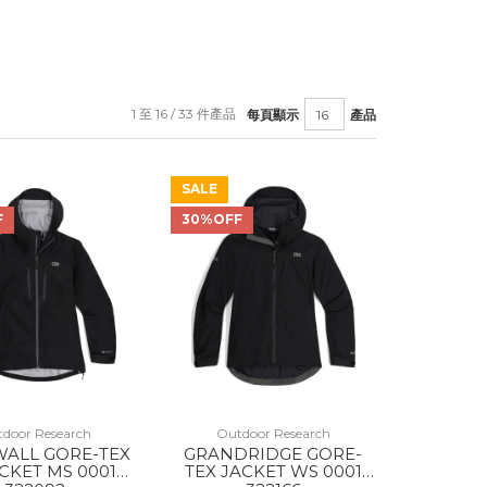
1 至 16 / 33 件產品
每頁顯示
產品
SALE
F
30%OFF
door Research
Outdoor Research
ALL GORE-TEX
GRANDRIDGE GORE-
ACKET MS 0001
TEX JACKET WS 0001