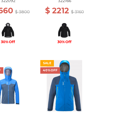
BLACK
BLACK
322092
322166
2660
$ 2212
$ 3800
$ 3160
30% Off
30% Off
SALE
F
40%OFF