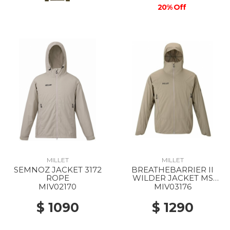
20% Off
MILLET
MILLET
SEMNOZ JACKET 3172
BREATHEBARRIER II
ROPE
WILDER JACKET MS
9904 DORITE
MIV02170
MIV03176
$ 1090
$ 1290