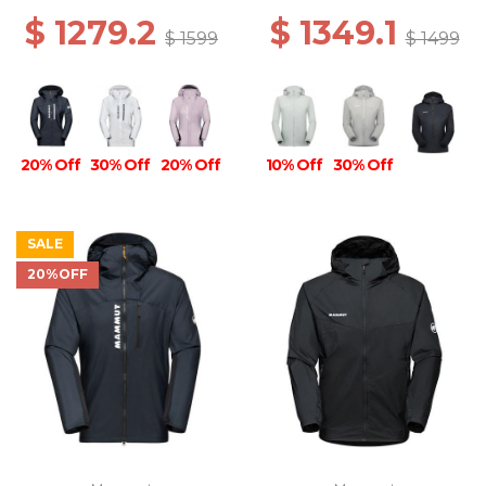
$ 1279.2
$ 1349.1
$ 1599
$ 1499
20% Off
30% Off
20% Off
10% Off
30% Off
SALE
20%OFF