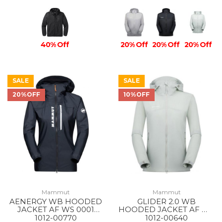
40% Off
20% Off
20% Off
20% Off
SALE
SALE
20%OFF
10%OFF
Mammut
Mammut
AENERGY WB HOODED
GLIDER 2.0 WB
JACKET AF WS 0001
HOODED JACKET AF WS
BLACK
1288 SILVER SAGE
1012-00770
1012-00640