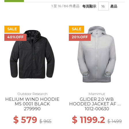
1 至 16 / 86 件產品
每頁顯示
產品
SALE
SALE
40%OFF
20%OFF
Outdoor Research
Mammut
HELIUM WIND HOODIE
GLIDER 2.0 WB
MS 0001 BLACK
HOODED JACKET AF MS
00697 PLATINUM
279990
1012-00630
$ 579
$ 1199.2
$ 965
$ 1499