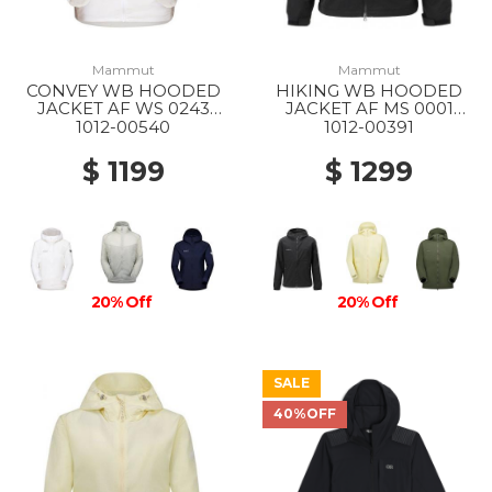
Mammut
Mammut
CONVEY WB HOODED
HIKING WB HOODED
JACKET AF WS 0243
JACKET AF MS 0001
WHITE
BLACK
1012-00540
1012-00391
$ 1199
$ 1299
20% Off
20% Off
SALE
40%OFF