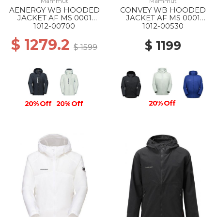
Mammut
Mammut
AENERGY WB HOODED
CONVEY WB HOODED
JACKET AF MS 0001
JACKET AF MS 0001
BLACK
BLACK
1012-00700
1012-00530
$ 1279.2
$ 1199
$ 1599
20% Off
20% Off
20% Off