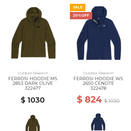
SALE
20%OFF
Outdoor Research
Outdoor Research
FERROSI HOODIE MS
FERROSI HOODIE WS
2853 DARK OLIVE
2650 CENOTE
322477
322478
$ 824
$ 1030
$ 1030