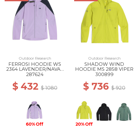
Outdoor Research
Outdoor Research
FERROSI HOODIE WS
SHADOW WIND
2364 LAVENDER/NAVAL
HOODIE MS 2858 VIPER
BLUE
287624
300899
$ 432
$ 736
$ 1080
$ 920
60% Off
20% Off