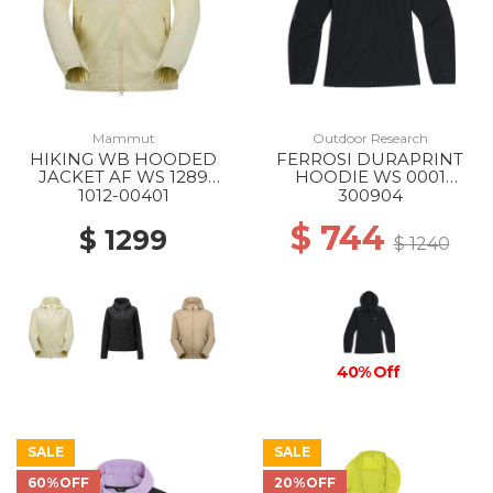
Mammut
Outdoor Research
HIKING WB HOODED
FERROSI DURAPRINT
JACKET AF WS 1289
HOODIE WS 0001
ALVATERN
BLACK
1012-00401
300904
$ 744
$ 1299
$ 1240
40% Off
SALE
SALE
60%OFF
20%OFF