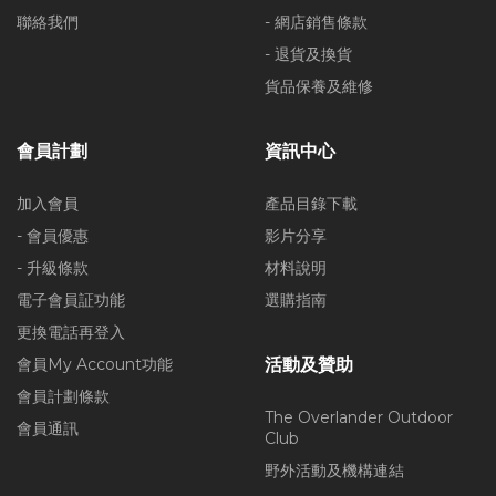
聯絡我們
- 網店銷售條款
- 退貨及換貨
貨品保養及維修
會員計劃
資訊中心
加入會員
產品目錄下載
- 會員優惠
影片分享
- 升級條款
材料說明
電子會員証功能
選購指南
更換電話再登入
會員My Account功能
活動及贊助
會員計劃條款
The Overlander Outdoor
會員通訊
Club
野外活動及機構連結