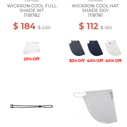
Montbell
Montbell
WICKRON COOL FULL
WICKRON COOL HAT
SHADE WT
SHADE DGY
1118782
1118781
$ 184
$ 112
$ 230
$ 160
20% Off
30% Off
40% Off
40% Off