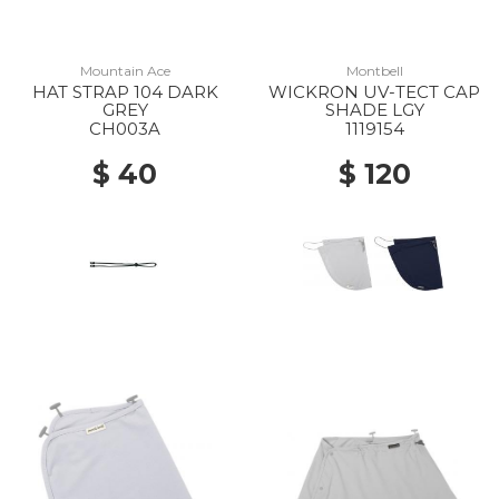
Mountain Ace
Montbell
HAT STRAP 104 DARK
WICKRON UV-TECT CAP
GREY
SHADE LGY
CH003A
1119154
$ 40
$ 120