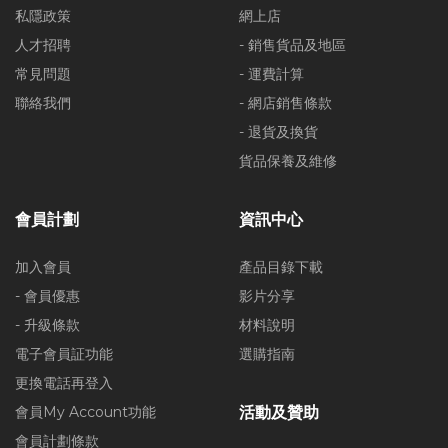
私隱政策
網上店
人才招聘
- 銷售貨品及地區
常見問題
- 運費計算
聯絡我們
- 網店銷售條款
- 退貨及換貨
貨品保養及維修
會員計劃
資訊中心
加入會員
產品目錄下載
- 會員優惠
影片分享
- 升級條款
材料說明
電子會員証功能
選購指南
更換電話再登入
會員My Account功能
活動及贊助
會員計劃條款