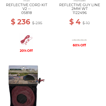
MSR
Montbell
REFLECTIVE CORD KIT
REFLECTIVE GUY LINE
V2 --
2MM WT
05818
1122496
$ 236
$ 4
$ 295
$ 10
60% Off
20% Off