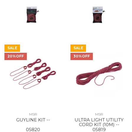
SALE
SALE
20%OFF
30%OFF
MSR
MSR
GUYLINE KIT --
ULTRA LIGHT UTILITY
CORD KIT (10M) --
05820
05819