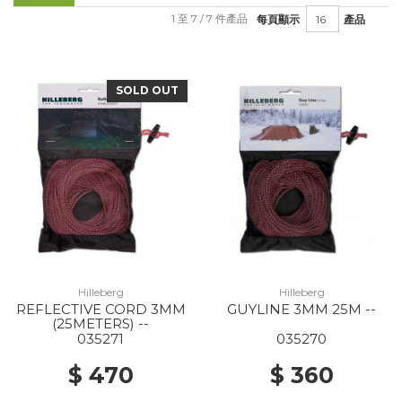
1 至 7 / 7 件產品
每頁顯示
產品
SOLD OUT
Hilleberg
Hilleberg
REFLECTIVE CORD 3MM
GUYLINE 3MM 25M --
(25METERS) --
035271
035270
$ 470
$ 360