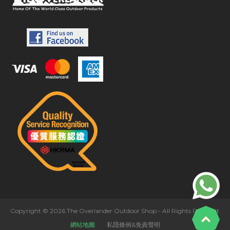
Copyright © 2026 The Overlander Outdoor Shop - All Rights Reserved.
網站地圖
私隱條例&免責聲明