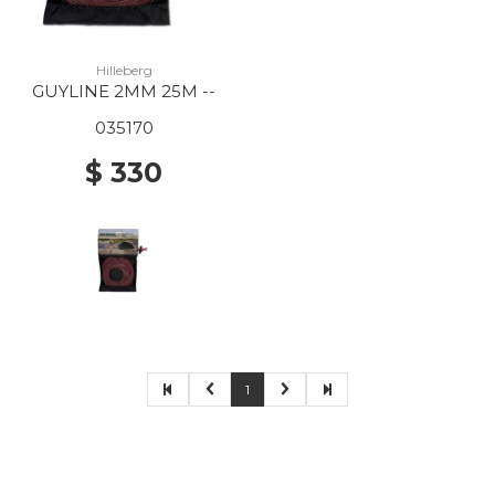
Hilleberg
GUYLINE 2MM 25M --
035170
$ 330
1