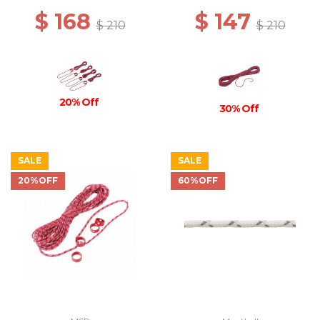
$ 168
$ 147
$ 210
$ 210
20% Off
30% Off
SALE
SALE
20%OFF
60%OFF