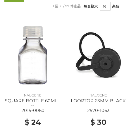
1 至 16 / 97 件產品
每頁顯示
產品
NALGENE
NALGENE
SQUARE BOTTLE 60ML -
LOOPTOP 63MM BLACK
--
2015-0060
2570-1063
$ 24
$ 30