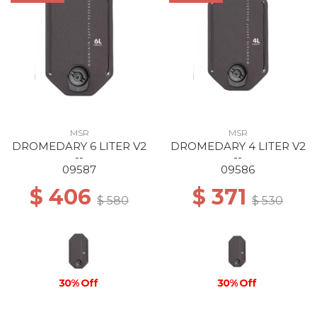
MSR
MSR
DROMEDARY 6 LITER V2
DROMEDARY 4 LITER V2
--
--
09587
09586
$ 406
$ 371
$ 580
$ 530
30% Off
30% Off