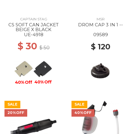
CAPTAIN STAG
MSR
CS SOFT CAN JACKET
DROM CAP 3 IN 1 --
BEIGE X BLACK
UE-4918
09589
$ 30
$ 120
$ 50
40% Off
40% Off
SALE
SALE
20%OFF
40%OFF