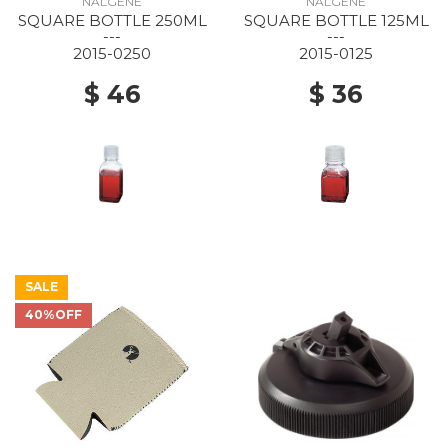
NALGENE
NALGENE
SQUARE BOTTLE 250ML
SQUARE BOTTLE 125ML
---
---
2015-0250
2015-0125
$ 46
$ 36
SALE
40%OFF