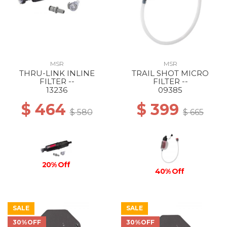
MSR
MSR
THRU-LINK INLINE
TRAIL SHOT MICRO
FILTER --
FILTER --
13236
09385
$ 464
$ 399
$ 580
$ 665
20% Off
40% Off
SALE
SALE
30%OFF
30%OFF