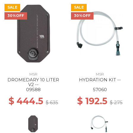
SALE
SALE
30%OFF
30%OFF
MSR
MSR
DROMEDARY 10 LITER
HYDRATION KIT --
V2 --
09588
57060
$ 444.5
$ 192.5
$ 635
$ 275