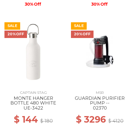
30% Off
30% Off
SALE
SALE
20%OFF
20%OFF
CAPTAIN STAG
MSR
MONTE HANGER
GUARDIAN PURIFIER
BOTTLE 480 WHITE
PUMP --
UE-3422
02370
$ 144
$ 3296
$ 180
$ 4120