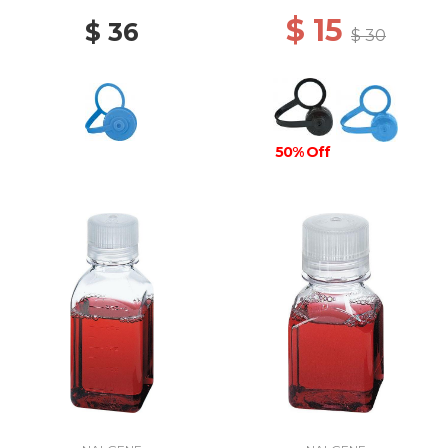
$ 15
$ 36
$ 30
50% Off