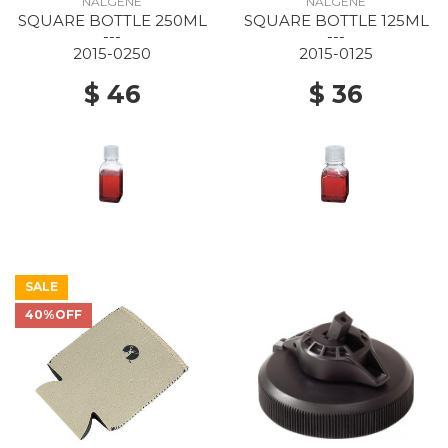
NALGENE
NALGENE
SQUARE BOTTLE 250ML
SQUARE BOTTLE 125ML
---
---
2015-0250
2015-0125
$ 46
$ 36
SALE
40%OFF