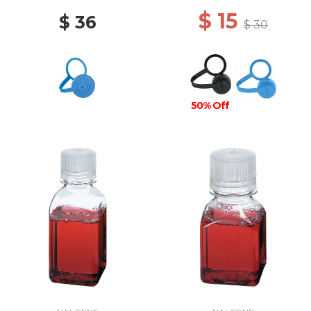
$ 15
$ 36
$ 30
50% Off