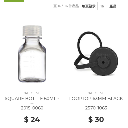
1 至 16 / 96 件產品
每頁顯示
產品
NALGENE
NALGENE
SQUARE BOTTLE 60ML -
LOOPTOP 63MM BLACK
--
2015-0060
2570-1063
$ 24
$ 30