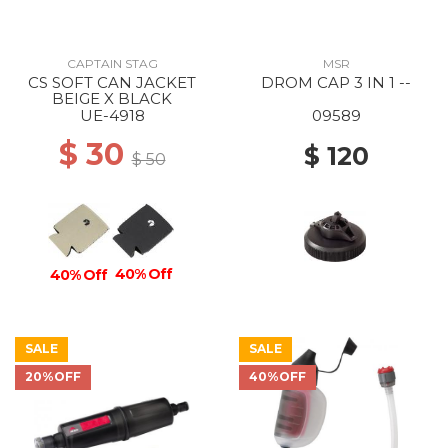
CAPTAIN STAG
MSR
CS SOFT CAN JACKET
DROM CAP 3 IN 1 --
BEIGE X BLACK
UE-4918
09589
$ 30
$ 120
$ 50
40% Off
40% Off
SALE
SALE
20%OFF
40%OFF