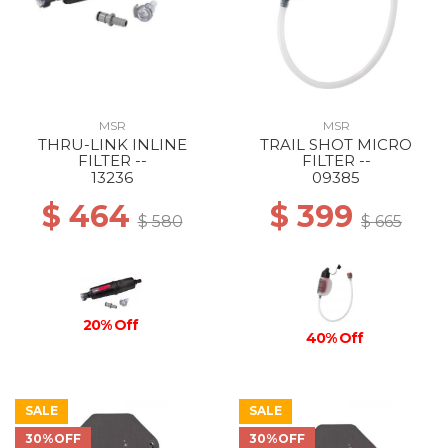
MSR
MSR
THRU-LINK INLINE
TRAIL SHOT MICRO
FILTER --
FILTER --
13236
09385
$ 464
$ 399
$ 580
$ 665
20% Off
40% Off
SALE
SALE
30%OFF
30%OFF