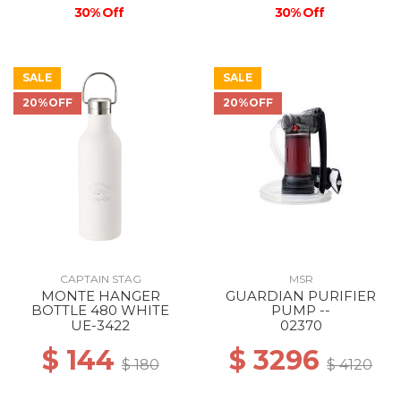
30% Off
30% Off
SALE
SALE
20%OFF
20%OFF
CAPTAIN STAG
MSR
MONTE HANGER
GUARDIAN PURIFIER
BOTTLE 480 WHITE
PUMP --
UE-3422
02370
$ 144
$ 3296
$ 180
$ 4120