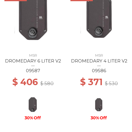
MSR
MSR
DROMEDARY 6 LITER V2
DROMEDARY 4 LITER V2
--
--
09587
09586
$ 406
$ 371
$ 580
$ 530
30% Off
30% Off