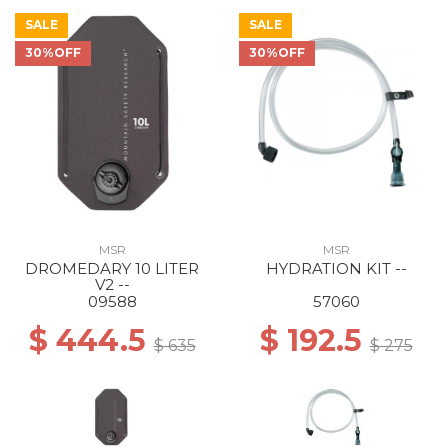
SALE
SALE
30%OFF
30%OFF
MSR
MSR
DROMEDARY 10 LITER
HYDRATION KIT --
V2 --
09588
57060
$ 444.5
$ 192.5
$ 635
$ 275