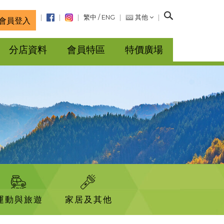
搜
繁中
/
ENG
其他
會員登入
尋
分店資料
會員特區
特價廣場
運動與旅遊
家居及其他