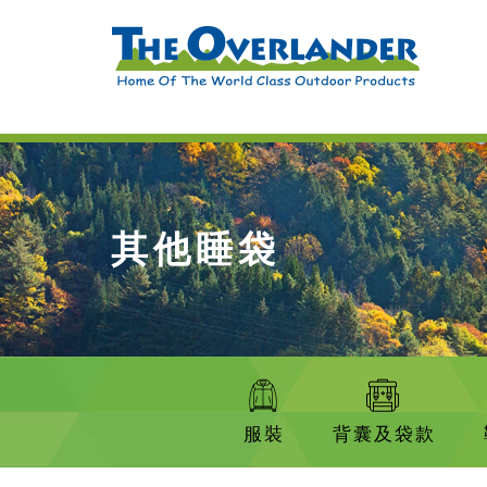
其他睡袋
服裝
背囊及袋款