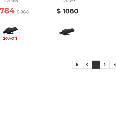
1121468
1121469
 784
$ 1080
$ 980
20% Off
1