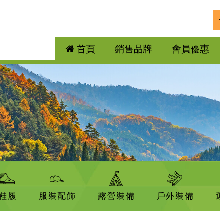
首頁
銷售品牌
會員優惠
鞋履
服裝配飾
露營裝備
戶外裝備