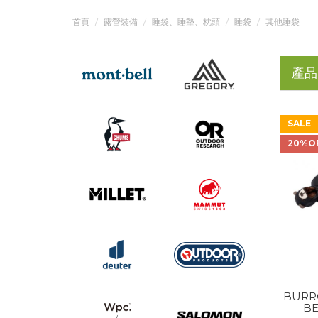
首頁
露營裝備
睡袋、睡墊、枕頭
睡袋
其他睡袋
產品
SALE
20%O
BURR
BE