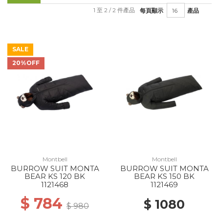
1 至 2 / 2 件產品
每頁顯示
產品
SALE
20%OFF
Montbell
Montbell
BURROW SUIT MONTA
BURROW SUIT MONTA
BEAR KS 120 BK
BEAR KS 150 BK
1121468
1121469
$ 784
$ 1080
$ 980