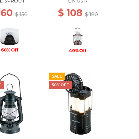
YARD BLACK
L-SPROUT
UK-0517
 60
$ 108
$ 150
$ 180
60% Off
40% Off
SALE
F
50%OFF