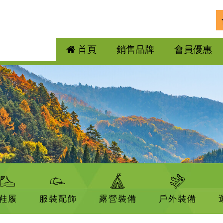
首頁
銷售品牌
會員優惠
鞋履
服裝配飾
露營裝備
戶外裝備