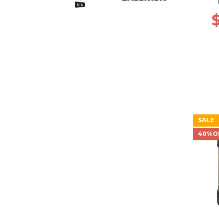
SALE
40%O