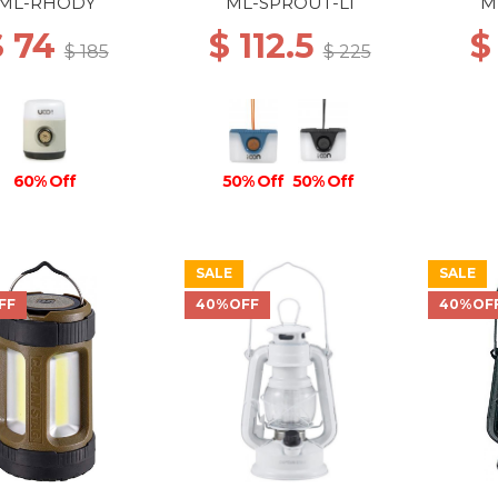
RECHARGEABLE BLUE
LAN
ML-RHODY
ML-SPROUT-LI
M
$ 74
$ 112.5
$
$ 185
$ 225
60% Off
50% Off
50% Off
SALE
SALE
FF
40%OFF
40%OF