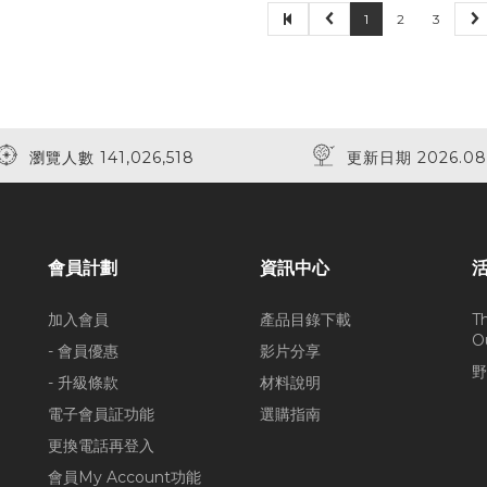
1
2
3
瀏覽人數 141,026,518
更新日期 2026.08
會員計劃
資訊中心
加入會員
產品目錄下載
T
O
- 會員優惠
影片分享
野
- 升級條款
材料說明
電子會員証功能
選購指南
更換電話再登入
會員My Account功能