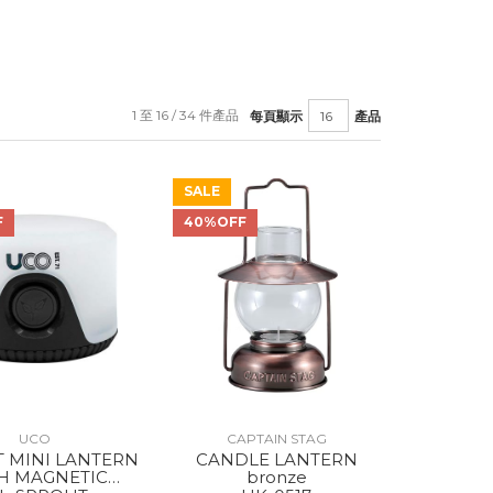
1 至 16 / 34 件產品
每頁顯示
產品
SALE
F
40%OFF
UCO
CAPTAIN STAG
 MINI LANTERN
CANDLE LANTERN
H MAGNETIC
bronze