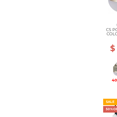
CS P
COLO
$
40
SALE
50%O