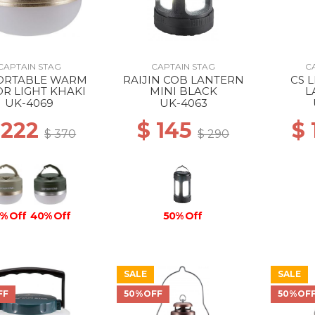
CAPTAIN STAG
CAPTAIN STAG
C
ORTABLE WARM
RAIJIN COB LANTERN
CS 
R LIGHT KHAKI
MINI BLACK
L
UK-4069
UK-4063
 222
$ 145
$
$ 370
$ 290
% Off
40% Off
50% Off
SALE
SALE
FF
50%OFF
50%OF