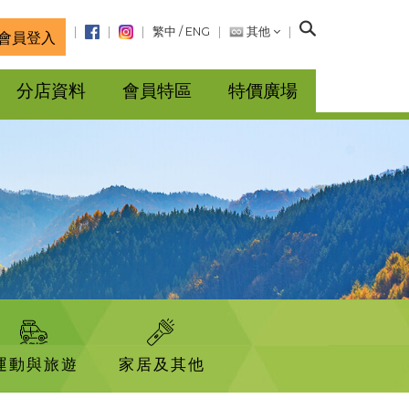
搜
繁中
/
ENG
其他
會員登入
尋
分店資料
會員特區
特價廣場
運動與旅遊
家居及其他