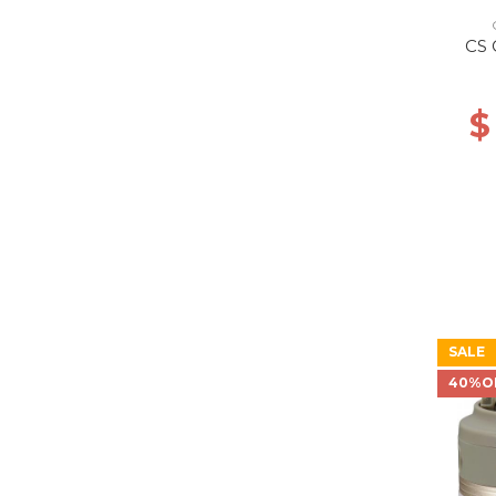
CS
$
SALE
40%O