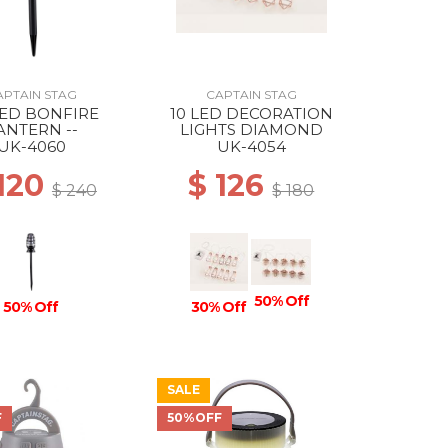
APTAIN STAG
CAPTAIN STAG
LED BONFIRE
10 LED DECORATION
ANTERN --
LIGHTS DIAMOND
UK-4060
UK-4054
 120
$ 126
$ 240
$ 180
50% Off
50% Off
30% Off
SALE
F
50%OFF