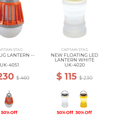
APTAIN STAG
CAPTAIN STAG
UG LANTERN --
NEW FLOATING LED
LANTERN WHITE
UK-4051
UK-4020
 230
$ 115
$ 460
$ 230
50% Off
50% Off
50% Off