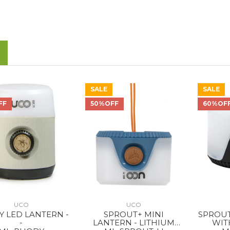
SALE
SALE
FF
50%OFF
60%OF
UCO
UCO
 LED LANTERN -
SPROUT+ MINI
SPROUT
-
LANTERN - LITHIUM
WIT