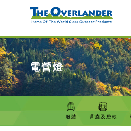
電營燈
服裝
背囊及袋款