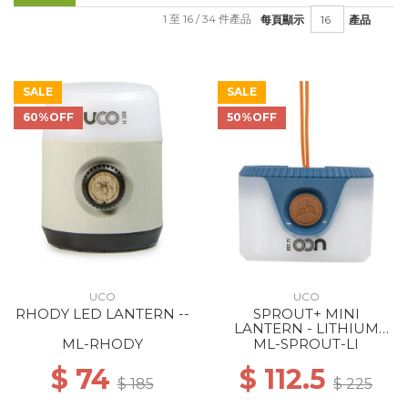
1 至 16 / 34 件產品
每頁顯示
產品
SALE
SALE
60%OFF
50%OFF
UCO
UCO
RHODY LED LANTERN --
SPROUT+ MINI
LANTERN - LITHIUM
RECHARGEABLE BLUE
ML-RHODY
ML-SPROUT-LI
$ 74
$ 112.5
$ 185
$ 225