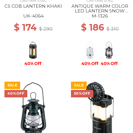
CAPTAIN STAG
CAPTAIN STAG
CS COB LANTERN KHAKI
ANTIQUE WARM COLOR
LED LANTERN SNOW
WHITE
UK-4064
M-1326
$ 174
$ 186
$ 290
$ 310
40% Off
40% Off
40% Off
SALE
SALE
40%OFF
50%OFF