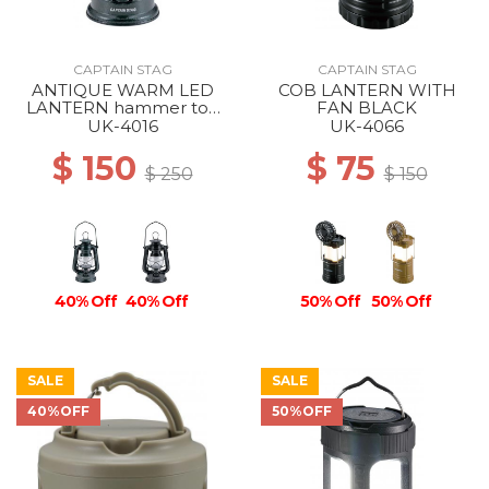
CAPTAIN STAG
CAPTAIN STAG
ANTIQUE WARM LED
COB LANTERN WITH
LANTERN hammer ton
FAN BLACK
black
UK-4016
UK-4066
$ 150
$ 75
$ 250
$ 150
40% Off
40% Off
50% Off
50% Off
SALE
SALE
40%OFF
50%OFF