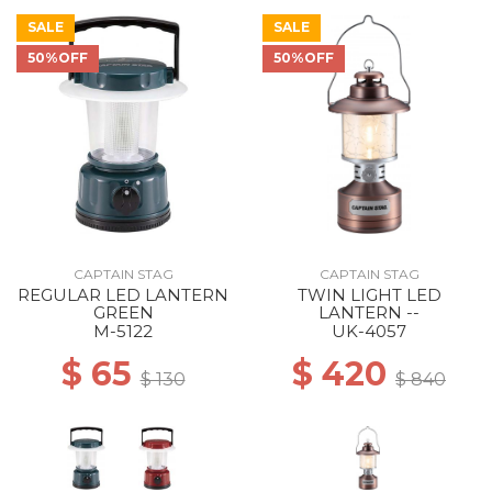
SALE
SALE
50%OFF
50%OFF
CAPTAIN STAG
CAPTAIN STAG
REGULAR LED LANTERN
TWIN LIGHT LED
GREEN
LANTERN --
M-5122
UK-4057
$ 65
$ 420
$ 130
$ 840