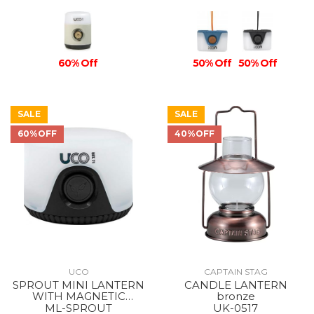
60% Off
50% Off
50% Off
SALE
SALE
60%OFF
40%OFF
UCO
CAPTAIN STAG
SPROUT MINI LANTERN
CANDLE LANTERN
WITH MAGNETIC
bronze
LANYARD BLACK
ML-SPROUT
UK-0517