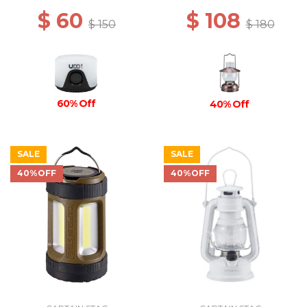
$ 60
$ 108
$ 150
$ 180
60% Off
40% Off
SALE
SALE
40%OFF
40%OFF