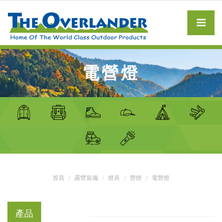
電營燈
首頁
露營裝備
燈具
營燈
電營燈
產品