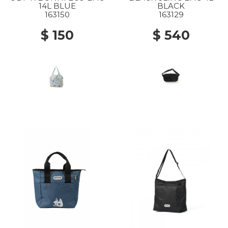
14L BLUE
BLACK
163150
163129
$ 150
$ 540