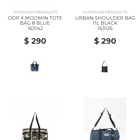
OUTDOOR PRODUCTS
OUTDOOR PRODUCTS
ODP X MOOMIN TOTE
URBAN SHOULDER BAG
BAG 8 BLUE
11L BLACK
163142
163126
$ 290
$ 290