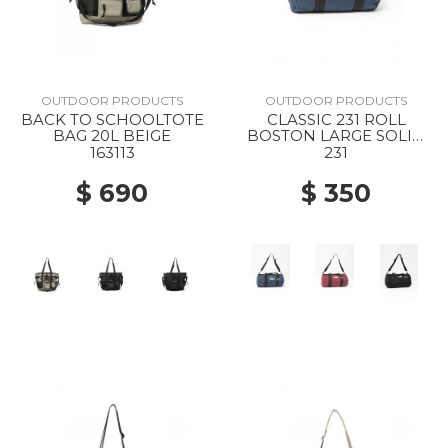
OUTDOOR PRODUCTS
OUTDOOR PRODUCTS
BACK TO SCHOOLTOTE
CLASSIC 231 ROLL
BAG 20L BEIGE
BOSTON LARGE SOLID
NAVY
163113
231
$ 690
$ 350