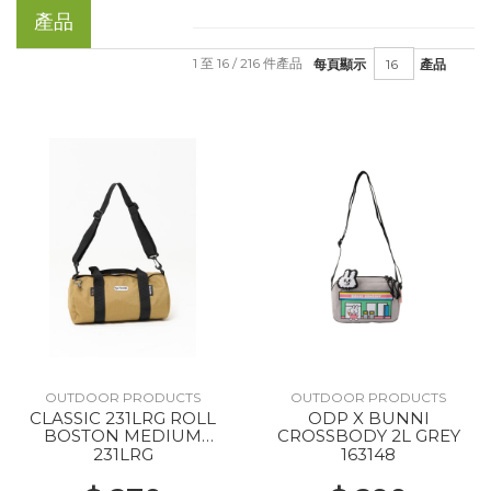
產品
1 至 16 / 216 件產品
每頁顯示
產品
OUTDOOR PRODUCTS
OUTDOOR PRODUCTS
CLASSIC 231LRG ROLL
ODP X BUNNI
BOSTON MEDIUM
CROSSBODY 2L GREY
SOLID BEIGE
231LRG
163148