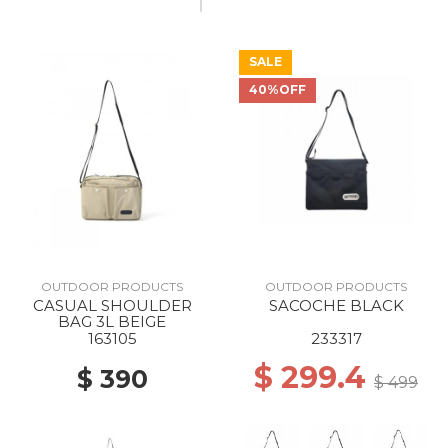
SALE
40%OFF
OUTDOOR PRODUCTS
OUTDOOR PRODUCTS
CASUAL SHOULDER
SACOCHE BLACK
BAG 3L BEIGE
163105
233317
$ 299.4
$ 390
$ 499