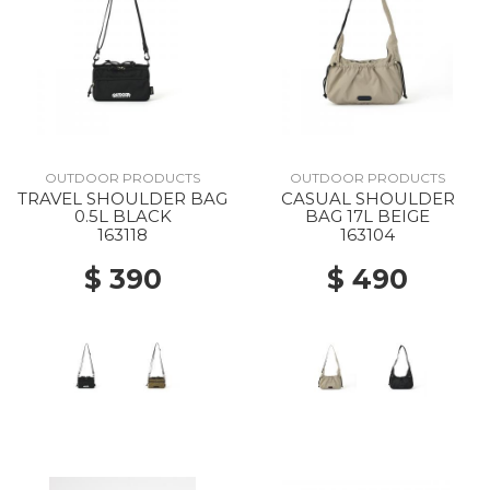
OUTDOOR PRODUCTS
OUTDOOR PRODUCTS
TRAVEL SHOULDER BAG
CASUAL SHOULDER
0.5L BLACK
BAG 17L BEIGE
163118
163104
$ 390
$ 490