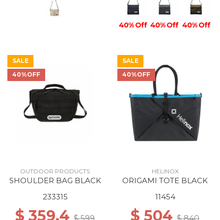
40% Off
40% Off
40% Off
SALE
SALE
40%OFF
40%OFF
OUTDOOR PRODUCTS
HELINOX
SHOULDER BAG BLACK
ORIGAMI TOTE BLACK
233315
11454
$ 359.4
$ 504
$ 599
$ 840