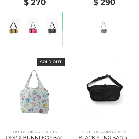
$ 270
$ 290
SOLD OUT
OUTDOOR PRODUCTS
OUTDOOR PRODUCTS
ODP X BUNNI ECO BAG
BLACK SLING BAG 4L