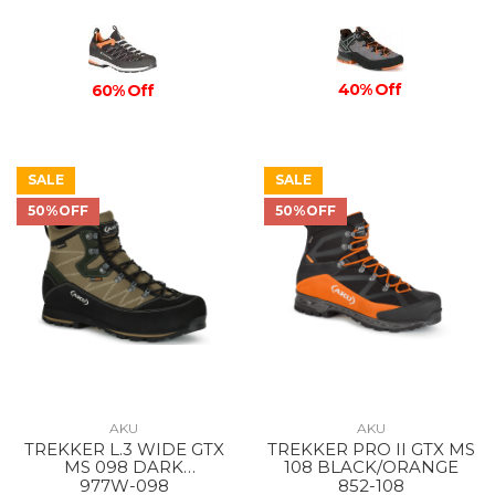
40% Off
60% Off
SALE
SALE
50%OFF
50%OFF
AKU
AKU
TREKKER L.3 WIDE GTX
TREKKER PRO II GTX MS
MS 098 DARK
108 BLACK/ORANGE
BROWN/ANTHRACITE
977W-098
852-108