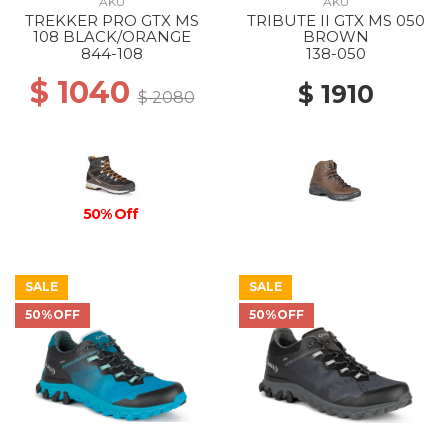
AKU
AKU
TREKKER PRO GTX MS
TRIBUTE II GTX MS 050
108 BLACK/ORANGE
BROWN
844-108
138-050
$ 1040
$ 1910
$ 2080
50% Off
SALE
SALE
50%OFF
50%OFF