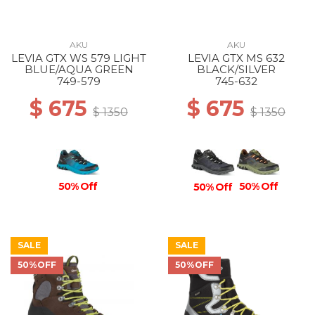
AKU
AKU
LEVIA GTX WS 579 LIGHT
LEVIA GTX MS 632
BLUE/AQUA GREEN
BLACK/SILVER
749-579
745-632
$ 675
$ 675
$ 1350
$ 1350
50% Off
50% Off
50% Off
SALE
SALE
50%OFF
50%OFF