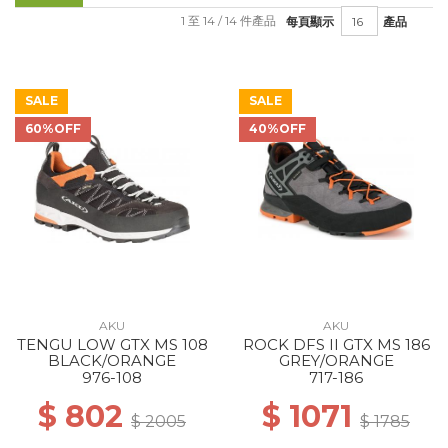
1 至 14 / 14 件產品
每頁顯示
產品
SALE
SALE
60%OFF
40%OFF
AKU
AKU
TENGU LOW GTX MS 108
ROCK DFS II GTX MS 186
BLACK/ORANGE
GREY/ORANGE
976-108
717-186
$ 802
$ 1071
$ 2005
$ 1785