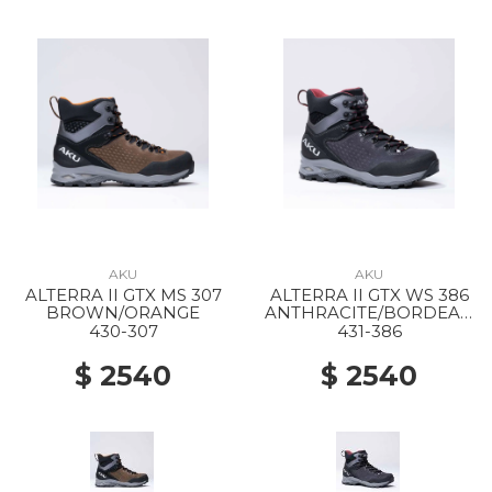
AKU
AKU
ALTERRA II GTX MS 307
ALTERRA II GTX WS 386
BROWN/ORANGE
ANTHRACITE/BORDEAU
X
430-307
431-386
$ 2540
$ 2540