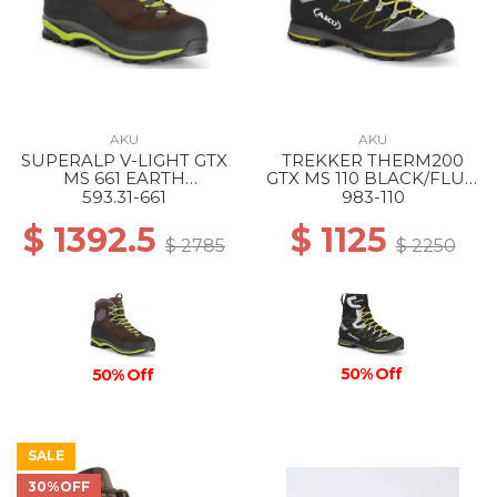
AKU
AKU
SUPERALP V-LIGHT GTX
TREKKER THERM200
MS 661 EARTH
GTX MS 110 BLACK/FLUO
BROWN/LIME
GREEN
593.31-661
983-110
$ 1392.5
$ 1125
$ 2785
$ 2250
50% Off
50% Off
SALE
30%OFF