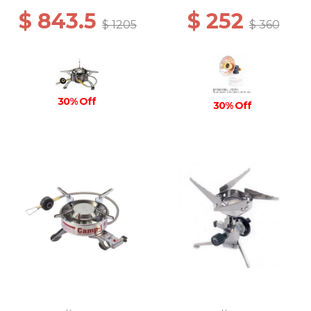
$ 843.5
$ 252
$ 1205
$ 360
30% Off
30% Off