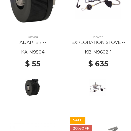
Kovea
Kovea
ADAPTER --
EXPLORATION STOVE --
KA-N9504
KB-N9602-1
$ 55
$ 635
SALE
20%OFF