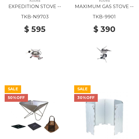
Kovea
Kovea
EXPEDITION STOVE --
MAXIMUM GAS STOVE --
TKB-N9703
TKB-9901
$ 595
$ 390
SALE
SALE
50%OFF
30%OFF