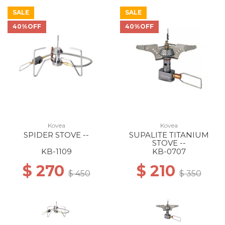
SALE
SALE
40%OFF
40%OFF
Kovea
Kovea
SPIDER STOVE --
SUPALITE TITANIUM
STOVE --
KB-1109
KB-0707
$ 270
$ 210
$ 450
$ 350