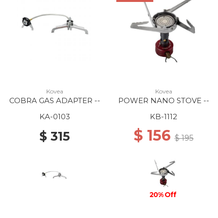
Kovea
Kovea
COBRA GAS ADAPTER --
POWER NANO STOVE --
KA-0103
KB-1112
$ 156
$ 315
$ 195
20% Off