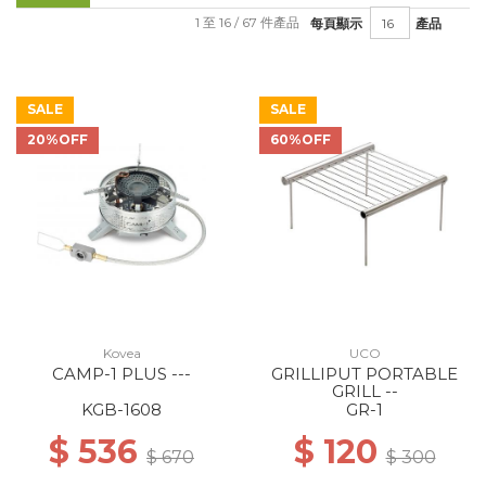
1 至 16 / 67 件產品
每頁顯示
產品
SALE
SALE
20%OFF
60%OFF
Kovea
UCO
CAMP-1 PLUS ---
GRILLIPUT PORTABLE
GRILL --
KGB-1608
GR-1
$ 536
$ 120
$ 670
$ 300