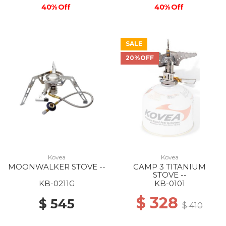
40% Off
40% Off
SALE
20%OFF
Kovea
Kovea
MOONWALKER STOVE --
CAMP 3 TITANIUM
STOVE --
KB-0211G
KB-0101
$ 328
$ 545
$ 410