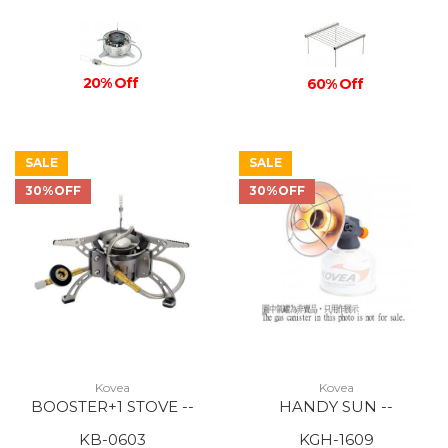
20% Off
60% Off
SALE
SALE
30%OFF
30%OFF
Kovea
Kovea
BOOSTER+1 STOVE --
HANDY SUN --
KB-0603
KGH-1609