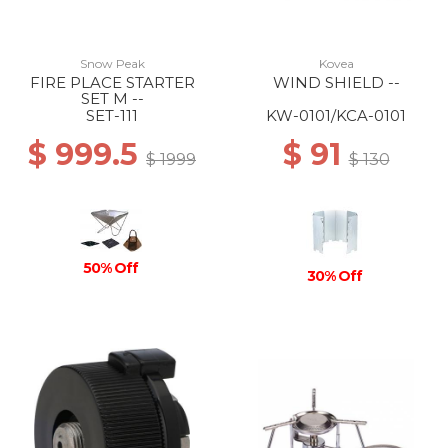
Snow Peak
Kovea
FIRE PLACE STARTER
WIND SHIELD --
SET M --
SET-111
KW-0101/KCA-0101
$ 999.5
$ 91
$ 1999
$ 130
50% Off
30% Off