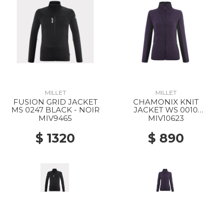
MILLET
MILLET
FUSION GRID JACKET
CHAMONIX KNIT
MS 0247 BLACK - NOIR
JACKET WS 0010
PURPLE VELVET / BLACK
MIV9465
MIV10623
$ 1320
$ 890