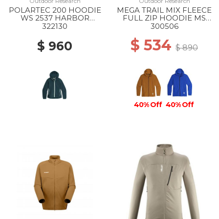
Outdoor Research
Outdoor Research
POLARTEC 200 HOODIE
MEGA TRAIL MIX FLEECE
WS 2537 HARBOR
FULL ZIP HOODIE MS
HEATHER
2442 BRONZE
322130
300506
$ 534
$ 960
$ 890
40% Off
40% Off