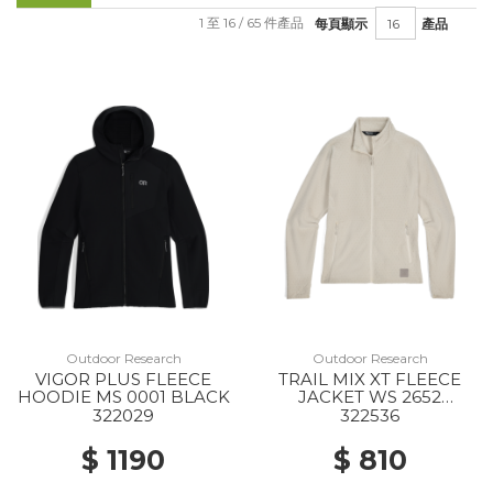
1 至 16 / 65 件產品
每頁顯示
產品
Outdoor Research
Outdoor Research
VIGOR PLUS FLEECE
TRAIL MIX XT FLEECE
HOODIE MS 0001 BLACK
JACKET WS 2652
OYSTER
322029
322536
$ 1190
$ 810