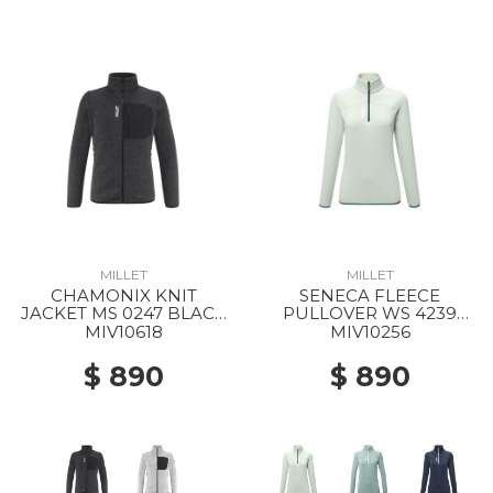
MILLET
MILLET
CHAMONIX KNIT
SENECA FLEECE
JACKET MS 0247 BLACK
PULLOVER WS 4239
- NOIR
SEAWEED
MIV10618
MIV10256
$ 890
$ 890