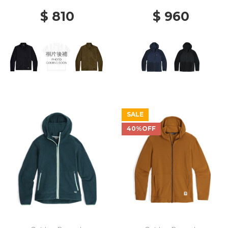
$ 810
$ 960
SALE
40%OFF