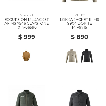
Mammut
MILLET
EXCURSION ML JACKET
LOKKA JACKET III MS
AF MS 7546 CLAYSTONE
9904 DORITE
1014-06590
MIV9715
$ 999
$ 890