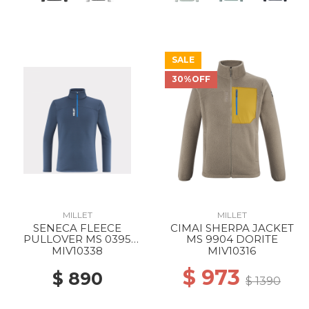
SALE
30%OFF
MILLET
MILLET
SENECA FLEECE
CIMAI SHERPA JACKET
PULLOVER MS 0395
MS 9904 DORITE
DARK DENIM
MIV10338
MIV10316
$ 973
$ 890
$ 1390