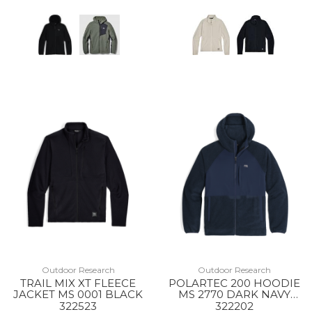
Outdoor Research
Outdoor Research
TRAIL MIX XT FLEECE
POLARTEC 200 HOODIE
JACKET MS 0001 BLACK
MS 2770 DARK NAVY
HEATHER
322523
322202