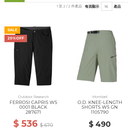
1 至 2 / 2 件產品
每頁顯示
產品
SALE
20%OFF
Outdoor Research
Montbell
FERROSI CAPRIS WS
O.D. KNEE-LENGTH
0001 BLACK
SHORTS WS GN
287671
1105790
$ 536
$ 490
$ 670