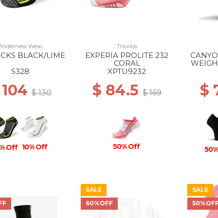
Wilderness Wear
Thorlos
OCKS BLACK/LIME
EXPERIA PROLITE 232
CANYO
CORAL
WEIGH
S328
XPTU9232
 104
$ 84.5
$ 
$ 130
$ 169
50% Off
10% Off
% Off
50%
SALE
SALE
FF
60%OFF
50%OF