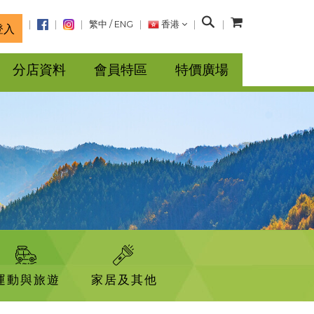
搜
繁中
/
ENG
香港
登入
尋
分店資料
會員特區
特價廣場
運動與旅遊
家居及其他