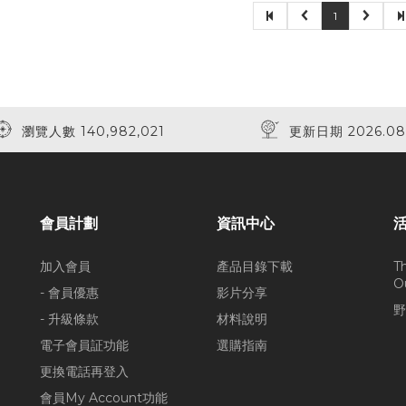
1
瀏覽人數 140,982,021
更新日期 2026.08
會員計劃
資訊中心
加入會員
產品目錄下載
T
O
- 會員優惠
影片分享
野
- 升級條款
材料說明
電子會員証功能
選購指南
更換電話再登入
會員My Account功能