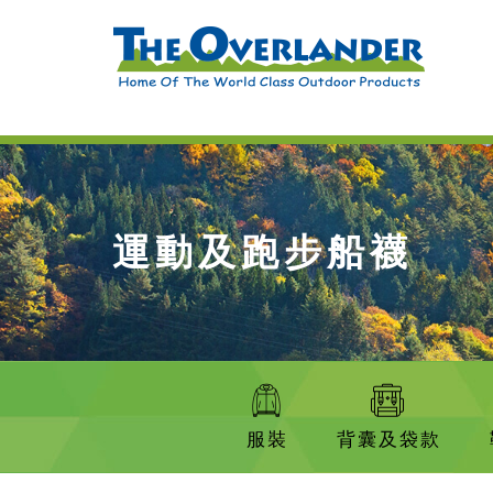
運動及跑步船襪
服裝
背囊及袋款