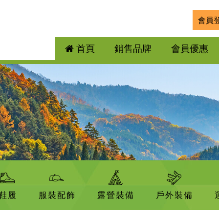
會員
首頁
銷售品牌
會員優惠
鞋履
服裝配飾
露營裝備
戶外裝備