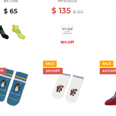
GREY/ICON BLUE
WH
BFJ106
MIV10025
$ 135
$ 65
$ 150
10% Off
SALE
SALE
FF
20%OFF
40%OF