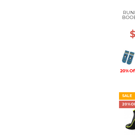
RUN
BOOB
20% Of
SALE
20%O