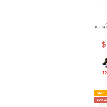
10K S
$
20
SALE
60%O