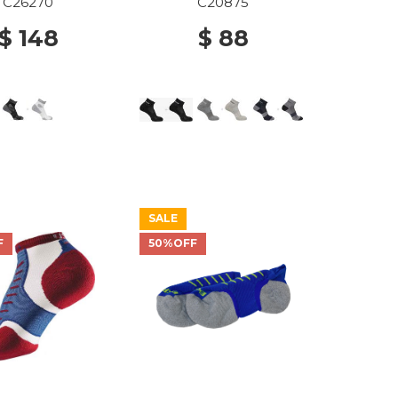
ITE/BLACK
BLACK/BLACK
C26270
C20875
$ 148
$ 88
SALE
F
50%OFF