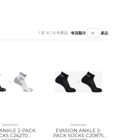
1 至 16 / 16 件產品
每頁顯示
產品
Salomon
Salomon
ANKLE 2-PACK
EVASION ANKLE 2-
CKS C26270
PACK SOCKS C20875