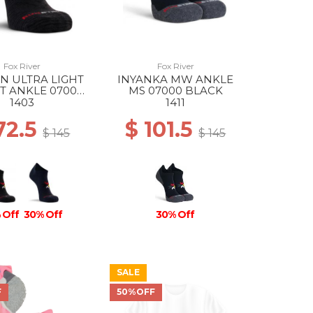
Fox River
Fox River
N ULTRA LIGHT
INYANKA MW ANKLE
T ANKLE 07000
MS 07000 BLACK
BLACK
1403
1411
72.5
$ 101.5
$ 145
$ 145
 Off
30% Off
30% Off
SALE
F
50%OFF