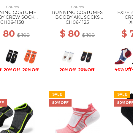
Chums
Chums
NING COSTUME
RUNNING COSTUMES
EXPER
Y CREW SOCKS
BOOBY AKL SOCKS
CR
A001 BLUE
W001 WHITE
CH06-1138
CH06-1125
X
$ 80
$ 80
$ 
$ 100
$ 100
40% Off
f
20% Off
20% Off
20% Off
20% Off
SALE
SALE
40%
FF
50%OFF
50%OF