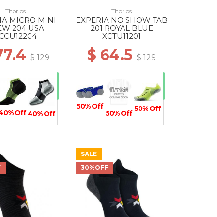
Thorlos
Thorlos
IA MICRO MINI
EXPERIA NO SHOW TAB
EW 204 USA
201 ROYAL BLUE
CCU12204
XCTU11201
77.4
$ 64.5
$ 129
$ 129
50% Off
50% Off
40% Off
50% Off
40% Off
SALE
50% Off
40% Off
50% Off
 Off
F
30%OFF