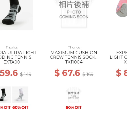
Thorlos
Thorlos
IA ULTRA LIGHT
MAXIMUM CUSHION
EXPE
DDING TENNIS
CREW TENNIS SOCKS
LIGHT 
E SOCKS BLACK
004 WHITE
SOC
EXTA00
TX11004
X
 59.6
$ 67.6
$ 
$ 149
$ 169
% Off
60% Off
60% Off