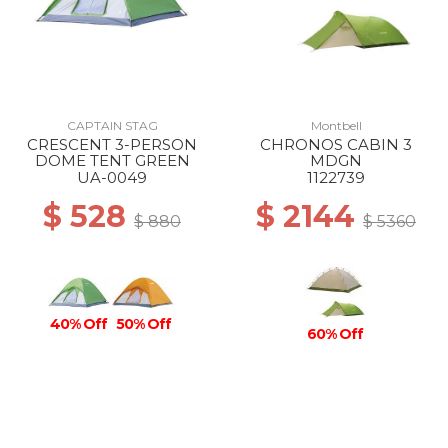
CAPTAIN STAG
Montbell
CRESCENT 3-PERSON
CHRONOS CABIN 3
DOME TENT GREEN
MDGN
UA-0049
1122739
$ 528
$ 2144
$ 880
$ 5360
40% Off
50% Off
60% Off