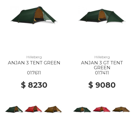
Hilleberg
Hilleberg
ANJAN 3 TENT GREEN
ANJAN 3 GT TENT
GREEN
017611
017411
$ 8230
$ 9080