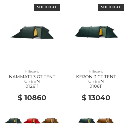
SOLD OUT
SOLD OUT
Hilleberg
Hilleberg
NAMMATJ 3 GT TENT
KERON 3 GT TENT
GREEN
GREEN
012611
010611
$ 10860
$ 13040