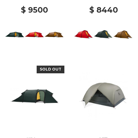
$ 9500
$ 8440
SOLD OUT