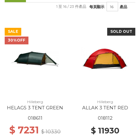
1 至 16 / 23 件產品
每頁顯示
產品
SALE
SOLD OUT
30%OFF
Hilleberg
Hilleberg
HELAGS 3 TENT GREEN
ALLAK 3 TENT RED
018611
018112
$ 7231
$ 11930
$ 10330