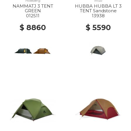
Hilleberg
MSR
NAMMATJ 3 TENT
HUBBA HUBBA LT 3
GREEN
TENT Sandstone
012511
13938
$ 8860
$ 5590