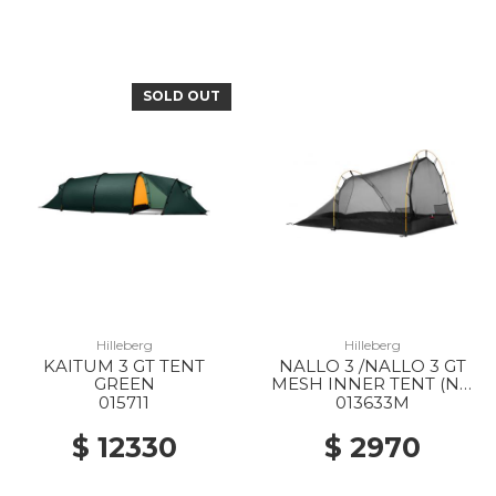
SOLD OUT
Hilleberg
Hilleberg
KAITUM 3 GT TENT
NALLO 3 /NALLO 3 GT
GREEN
MESH INNER TENT (NO
POLES) --
015711
013633M
$ 12330
$ 2970