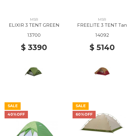
MSR
MSR
ELIXIR 3 TENT GREEN
FREELITE 3 TENT Tan
13700
14092
$ 3390
$ 5140
SALE
SALE
40%OFF
60%OFF