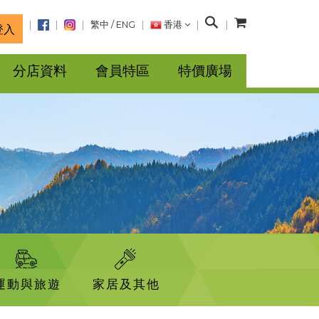
搜
繁中
/
ENG
香港
登入
尋
分店資料
會員特區
特價廣場
運動與旅遊
家居及其他