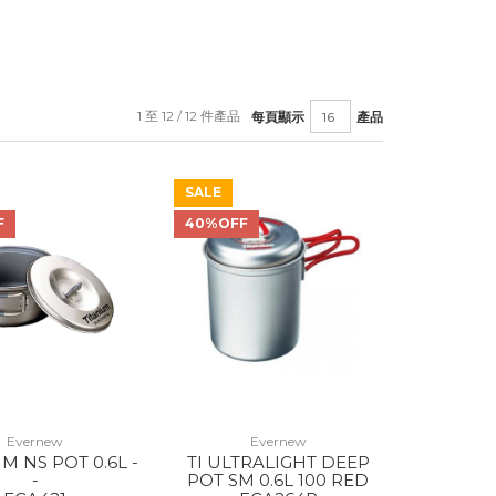
1 至 12 / 12 件產品
每頁顯示
產品
SALE
F
40%OFF
Evernew
Evernew
M NS POT 0.6L -
TI ULTRALIGHT DEEP
-
POT SM 0.6L 100 RED