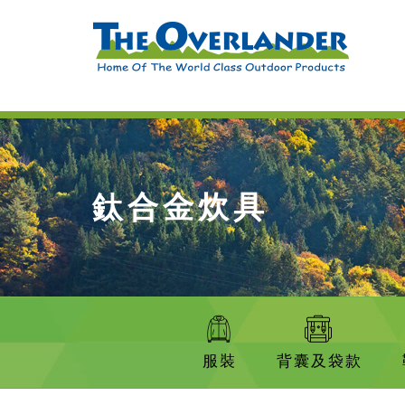
鈦合金炊具
服裝
背囊及袋款