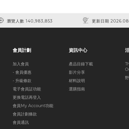
瀏覽人數 140,983,853
更新日期 2026.08
會員計劃
資訊中心
加入會員
產品目錄下載
T
O
- 會員優惠
影片分享
野
- 升級條款
材料說明
電子會員証功能
選購指南
更換電話再登入
會員My Account功能
會員計劃條款
會員通訊