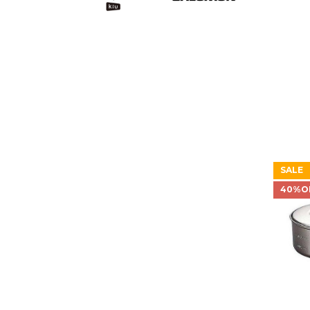
SALE
40%O