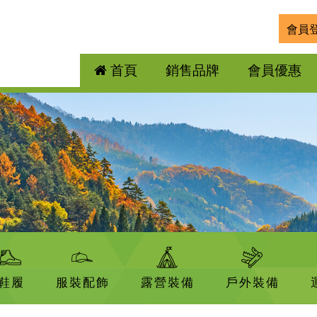
會員
首頁
銷售品牌
會員優惠
鞋履
服裝配飾
露營裝備
戶外裝備