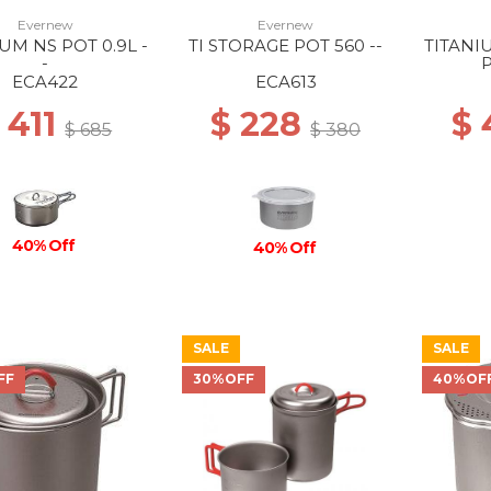
Evernew
Evernew
UM NS POT 0.9L -
TI STORAGE POT 560 --
TITANI
-
P
ECA422
ECA613
 411
$ 228
$
$ 685
$ 380
40% Off
40% Off
SALE
SALE
FF
30%OFF
40%OF