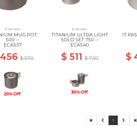
Evernew
Evernew
ANIUM MUG POT
TITANIUM ULTRA LIGHT
IT PAS
500 --
SOLO SET 750 --
ECA537
ECA540
 456
$ 511
$
$ 570
$ 730
30% Off
20% Off
1