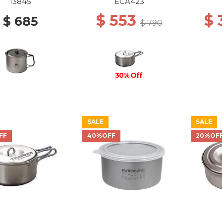
13845
ECA423
$ 553
$
$ 685
$ 790
30% Off
SALE
SALE
FF
40%OFF
20%OF