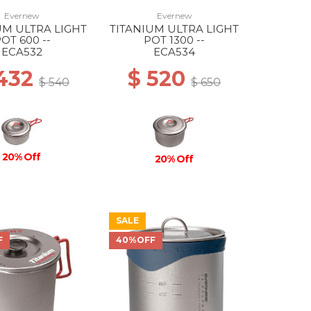
Evernew
Evernew
UM ULTRA LIGHT
TITANIUM ULTRA LIGHT
OT 600 --
POT 1300 --
ECA532
ECA534
 432
$ 520
$ 540
$ 650
20% Off
20% Off
SALE
F
40%OFF