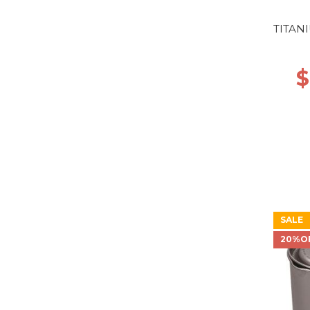
TITANI
$
SALE
20%O