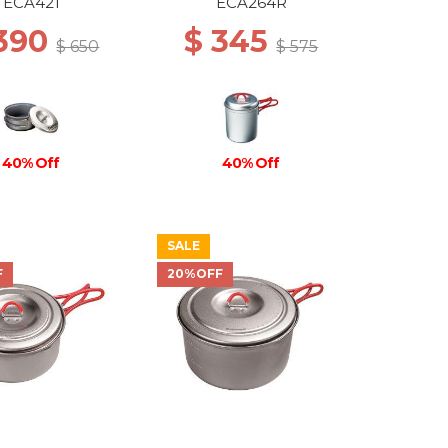
ECA421
ECA264R
 390
$ 345
$ 650
$ 575
40% Off
40% Off
SALE
F
20%OFF