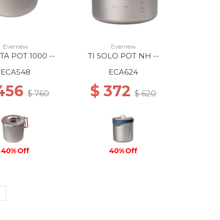
Evernew
Evernew
TA POT 1000 --
TI SOLO POT NH --
ECA548
ECA624
 456
$ 372
$ 760
$ 620
40% Off
40% Off