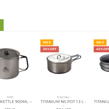
SALE
SALE
30%OFF
40%OF
MSR
Evernew
 KETTLE 900ML --
TITANIUM NS POT 1.3 L -
TITANIU
-