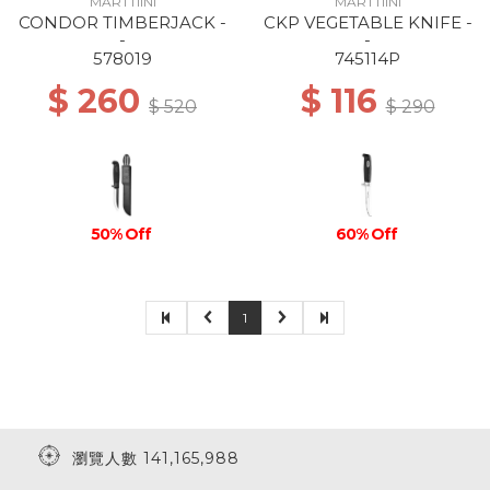
MARTTIINI
MARTTIINI
CONDOR TIMBERJACK -
CKP VEGETABLE KNIFE -
-
-
578019
745114P
$ 260
$ 116
$ 520
$ 290
50% Off
60% Off
1
瀏覽人數 141,165,988