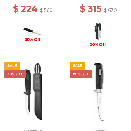
$ 224
$ 315
$ 560
$ 630
60% Off
50% Off
SALE
SALE
50%OFF
60%OFF