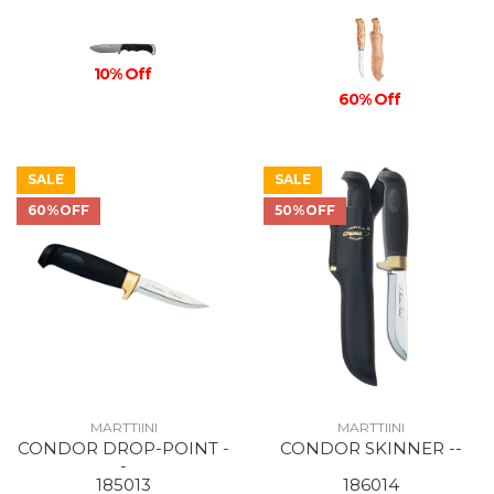
10% Off
60% Off
SALE
SALE
60%OFF
50%OFF
MARTTIINI
MARTTIINI
CONDOR DROP-POINT -
CONDOR SKINNER --
-
185013
186014