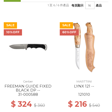
1 至 6 / 6 件產品
每頁顯示
產品
SALE
SALE
10%OFF
60%OFF
Gerber
MARTTIINI
FREEMAN GUIDE FIXED
LYNX 121 --
BLACK DP --
31-000588
121010
$ 324
$ 216
$ 360
$ 540