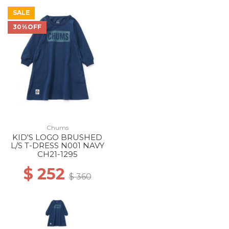
SALE
30%OFF
Chums
KID'S LOGO BRUSHED
L/S T-DRESS N001 NAVY
CH21-1295
$ 252
$ 360