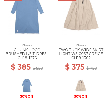
Chums
Chums
CHUMS LOGO
TWO TUCK WIDE SKIRT
BRUSHED L/S T-DRESS
LIGHT WS G057 GREIGE
WS A002 LIGHT BLUE
CH18-1276
CH18-1302
$ 385
$ 375
$ 550
$ 750
30% Off
50% Off