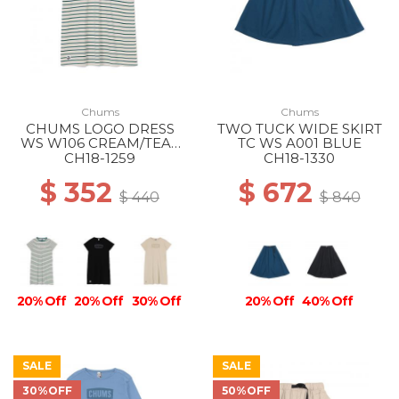
Chums
Chums
CHUMS LOGO DRESS
TWO TUCK WIDE SKIRT
WS W106 CREAM/TEAL
TC WS A001 BLUE
GREEN
CH18-1259
CH18-1330
$ 352
$ 672
$ 440
$ 840
20% Off
20% Off
30% Off
20% Off
40% Off
SALE
SALE
30%OFF
50%OFF