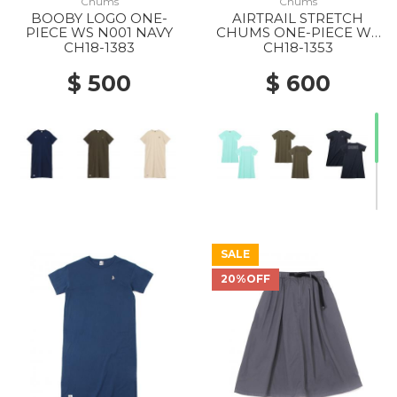
Chums
Chums
BOOBY LOGO ONE-
AIRTRAIL STRETCH
PIECE WS N001 NAVY
CHUMS ONE-PIECE WS
M055 ICE GREEN
CH18-1383
CH18-1353
$ 500
$ 600
SALE
20%OFF
20% Off