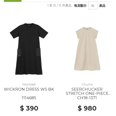
1 至 13 / 13 件產品
每頁顯示
產品
Montbell
Chums
WICKRON DRESS WS BK
SEERCHUCKER
STRETCH ONE-PIECE
WS G057 GREIGE
1114685
CH18-1371
$ 390
$ 980