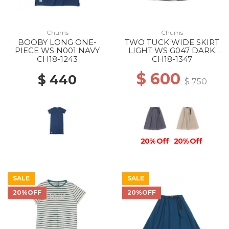
Chums
Chums
BOOBY LONG ONE-
TWO TUCK WIDE SKIRT
PIECE WS N001 NAVY
LIGHT WS G047 DARK
GRAY
CH18-1243
CH18-1347
$ 600
$ 440
$ 750
20% Off
20% Off
SALE
SALE
20%OFF
20%OFF