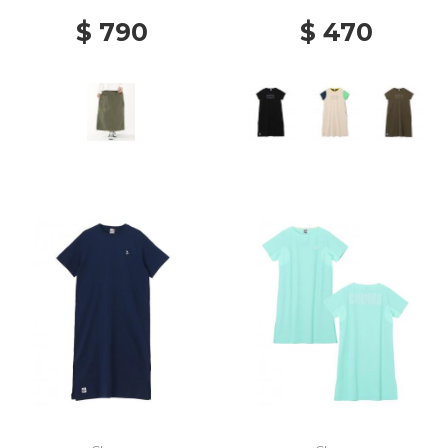
$ 790
$ 470