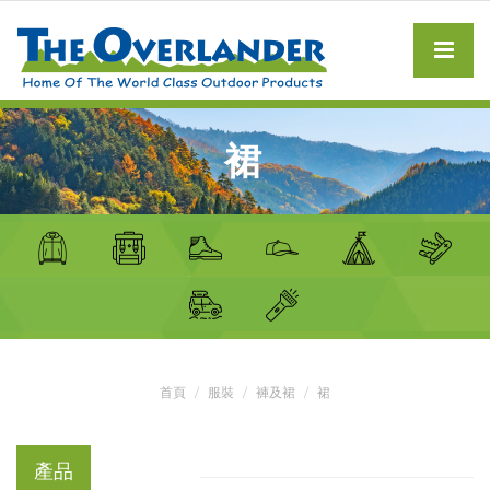
裙
首頁
服裝
褲及裙
裙
產品