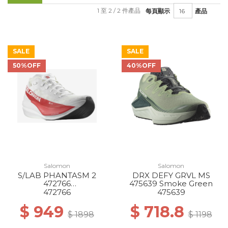
1 至 2 / 2 件產品
每頁顯示
產品
SALE
SALE
50%OFF
40%OFF
Salomon
Salomon
S/LAB PHANTASM 2
DRX DEFY GRVL MS
472766
475639 Smoke Green
WHITE/WHITE/HIGH
472766
475639
RISK RED
$ 949
$ 718.8
$ 1898
$ 1198