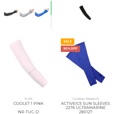
SALE
50%OFF
N-Rit
Outdoor Research
COOLET 1 PINK
ACTIVEICE SUN SLEEVES
2276 ULTRAMARINE
NR-TUC-D
280127