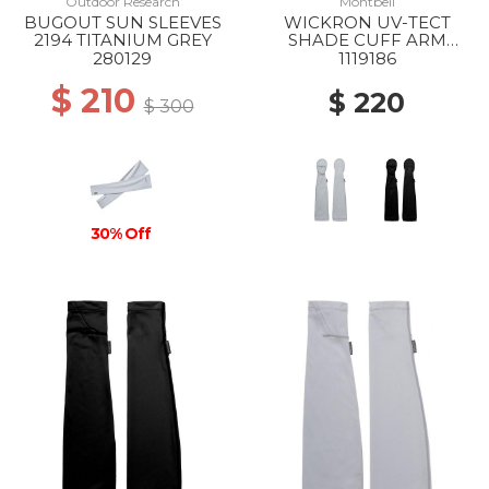
Outdoor Research
Montbell
BUGOUT SUN SLEEVES
WICKRON UV-TECT
2194 TITANIUM GREY
SHADE CUFF ARM
COVERS WS LGY
280129
1119186
$ 210
$ 220
$ 300
30% Off