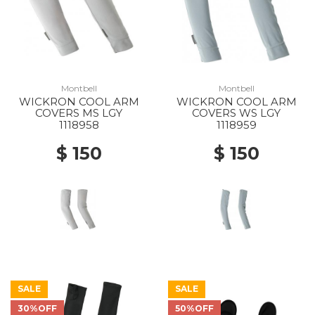
Montbell
Montbell
WICKRON COOL ARM
WICKRON COOL ARM
COVERS MS LGY
COVERS WS LGY
1118958
1118959
$ 150
$ 150
SALE
SALE
30%OFF
50%OFF