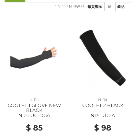
1 至 14 / 14 件產品
每頁顯示
產品
N-Rit
N-Rit
COOLET 1 GLOVE NEW
COOLET 2 BLACK
BLACK
NR-TUC-DGA
NR-TUC-A
$ 85
$ 98