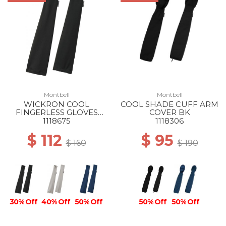
Montbell
Montbell
WICKRON COOL
COOL SHADE CUFF ARM
FINGERLESS GLOVES
COVER BK
LONG WS BK
1118675
1118306
$ 112
$ 95
$ 160
$ 190
30% Off
40% Off
50% Off
50% Off
50% Off