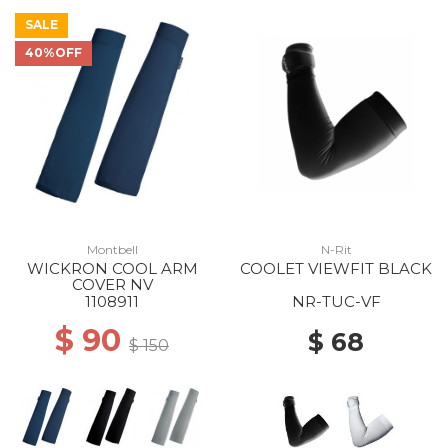
SALE
40%OFF
Montbell
N-Rit
WICKRON COOL ARM
COOLET VIEWFIT BLACK
COVER NV
1108911
NR-TUC-VF
$ 90
$ 68
$ 150