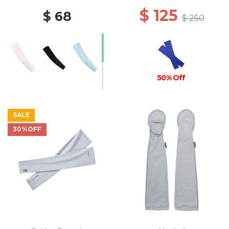
$ 125
$ 68
$ 250
50% Off
SALE
30%OFF