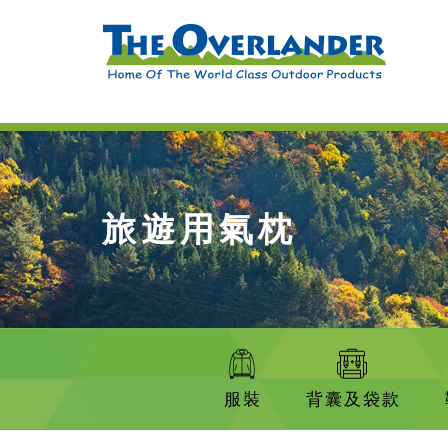
旅遊用氣枕
服裝
背囊及袋款