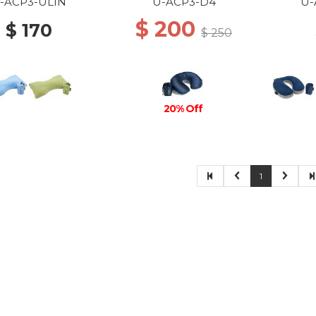
ROFIBER NEW
NYLON/MICROFIBER
-ACP3-UL1N
U-ACP3-D4
U-
HT BLUE/ GREY
DARK INDIGO/GREY
$ 200
$ 170
$ 250
20% Off
1