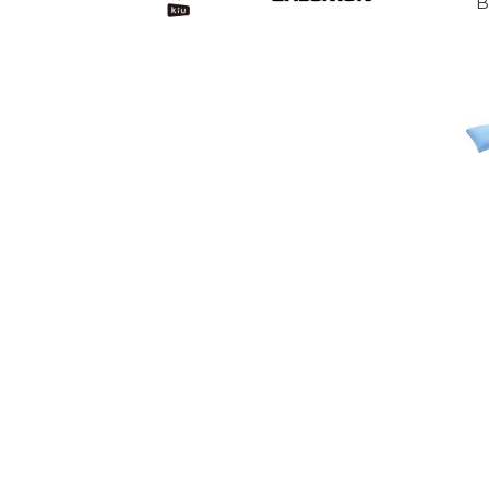
MIC
B
LIG