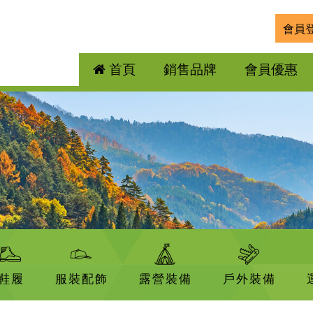
會員
首頁
銷售品牌
會員優惠
鞋履
服裝配飾
露營裝備
戶外裝備