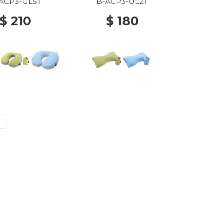
ACP3-UL5T
B-ACP3-UL2T
$ 210
$ 180