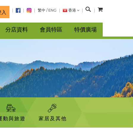
搜
繁中
/
ENG
香港
登入
尋
分店資料
會員特區
特價廣場
運動與旅遊
家居及其他