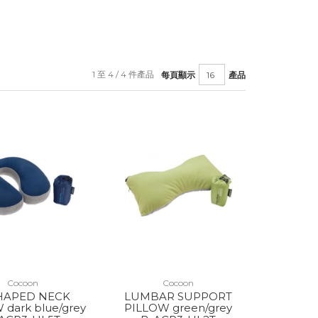
1 至 4 / 4 件產品
每頁顯示
產品
Cocoon
Cocoon
HAPED NECK
LUMBAR SUPPORT
 dark blue/grey
PILLOW green/grey