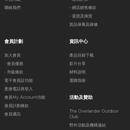
聯絡我們
- 網店銷售條款
- 退貨及換貨
貨品保養及維修
會員計劃
資訊中心
加入會員
產品目錄下載
- 會員優惠
影片分享
- 升級條款
材料說明
電子會員証功能
選購指南
更換電話再登入
會員My Account功能
活動及贊助
會員計劃條款
The Overlander Outdoor
會員通訊
Club
野外活動及機構連結