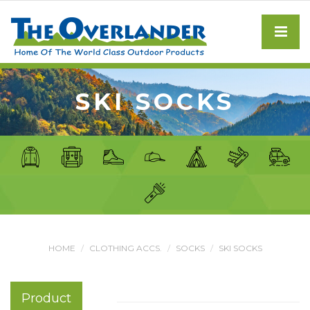
SKI SOCKS
HOME
CLOTHING ACCS.
SOCKS
SKI SOCKS
Product