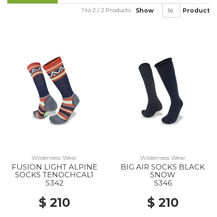
1 to 2 / 2 Products
Show
Product
Wilderness Wear
Wilderness Wear
FUSION LIGHT ALPINE
BIG AIR SOCKS BLACK
SOCKS TENOCHCAL1
SNOW
S342
S346
$ 210
$ 210