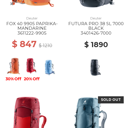
Deuter
Deuter
FOX 40 9905 PAPRIKA-
FUTURA PRO 38 SL 7000
MANDARINE
BLACK
3611222-9905
3401426-7000
$ 847
$ 1890
$ 1210
30% Off
20% Off
SOLD OUT