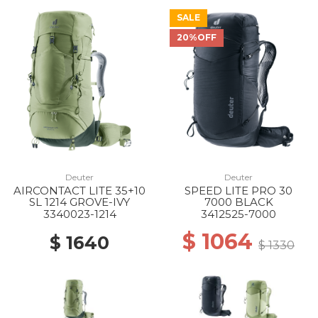
SALE
20%OFF
Deuter
Deuter
AIRCONTACT LITE 35+10
SPEED LITE PRO 30
SL 1214 GROVE-IVY
7000 BLACK
3340023-1214
3412525-7000
$ 1064
$ 1640
$ 1330