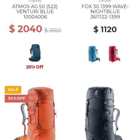
Osprey
Deuter
ATMOS AG 50 (S22)
FOX 30 1399 WAVE-
VENTURI BLUE
NIGHTBLUE
10004006
3611122-1399
$ 2040
$ 1120
$ 2550
20% Off
SALE
30%OFF