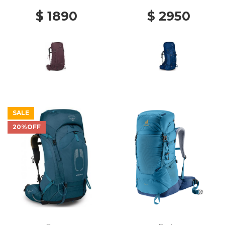
$ 1890
$ 2950
SALE
20%OFF