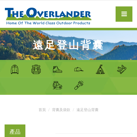
遠足登山背囊
首頁
背囊及袋款
遠足登山背囊
產品