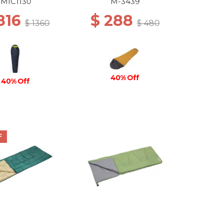
MIC1130
M-3439
816
$ 288
$ 1360
$ 480
40% Off
40% Off
F