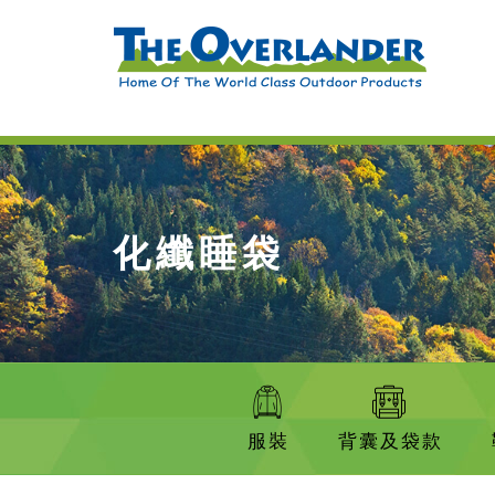
化纖睡袋
服裝
背囊及袋款