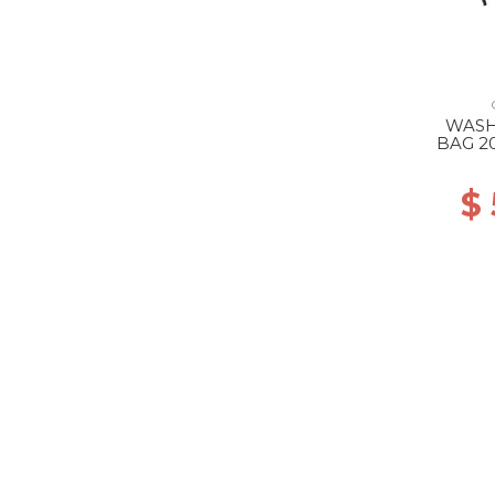
WASH
BAG 2
$