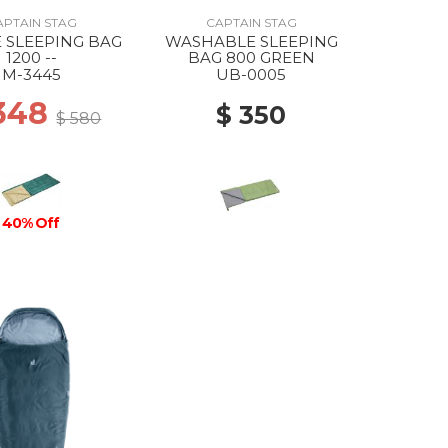
APTAIN STAG
CAPTAIN STAG
E SLEEPING BAG
WASHABLE SLEEPING
1200 --
BAG 800 GREEN
M-3445
UB-0005
 348
$ 350
$ 580
40% Off