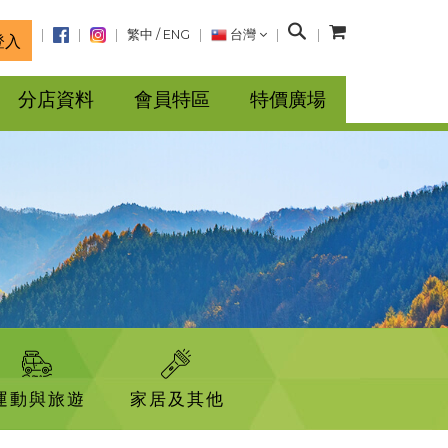
搜
繁中
/
ENG
台灣
登入
尋
分店資料
會員特區
特價廣場
運動與旅遊
家居及其他