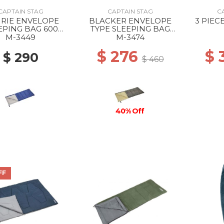
CAPTAIN STAG
CAPTAIN STAG
C
IRIE ENVELOPE
BLACKER ENVELOPE
3 PIEC
EPING BAG 600
TYPE SLEEPING BAG
NAVY
1000 --
M-3449
M-3474
$ 276
$
$ 290
$ 460
40% Off
FF