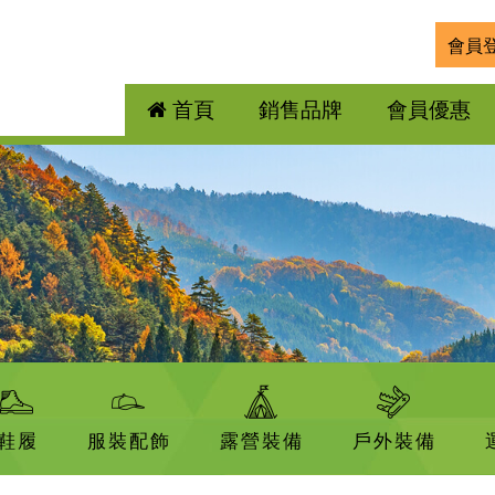
會員
首頁
銷售品牌
會員優惠
鞋履
服裝配飾
露營裝備
戶外裝備