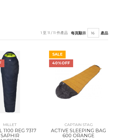
1 至 11 / 11 件產品
每頁顯示
產品
SALE
F
40%OFF
MILLET
CAPTAIN STAG
 1100 REG 7317
ACTIVE SLEEPING BAG
SAPHIR
600 ORANGE