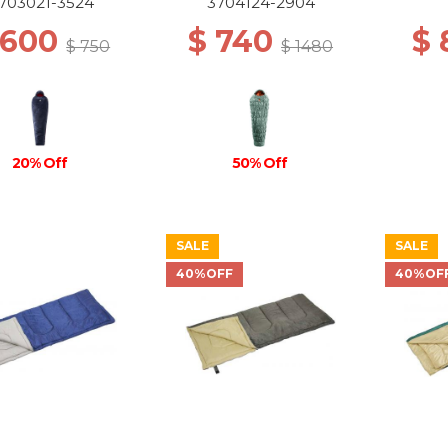
703021-3524
3704124-2904
 600
$ 740
$ 
$ 750
$ 1480
20% Off
50% Off
SALE
SALE
40%OFF
40%OF