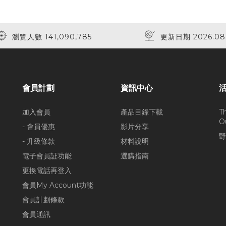
瀏覽人數 141,090,785
更新日期 2026.08
會員計劃
資訊中心
加入會員
產品目錄下載
T
O
- 會員優惠
影片分享
野
- 升級條款
材料說明
電子會員証功能
選購指南
更換電話再登入
會員My Account功能
會員計劃條款
會員通訊