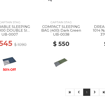
CAPTAIN STAG
CAPTAIN STAG
ABLE SLEEPING
COMPACT SLEEPING
DREAM
000 DOUBLE SIZE
BAG (400) Dark Green
1014 
--
UB-0007
UB-0038
37
 545
$ 550
$ 1090
50% Off
1