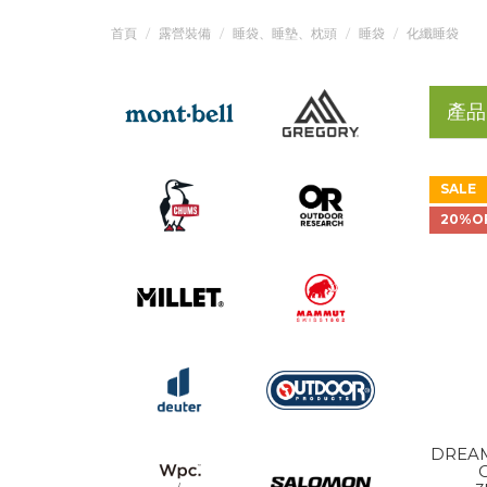
首頁
露營裝備
睡袋、睡墊、枕頭
睡袋
化纖睡袋
產品
SALE
20%O
DREAM