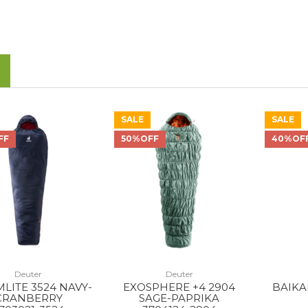
SALE
SALE
FF
50%OFF
40%OF
Deuter
Deuter
LITE 3524 NAVY-
EXOSPHERE +4 2904
BAIKAL
CRANBERRY
SAGE-PAPRIKA