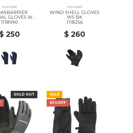
Montbell
Montbell
IMABARRIER
WIND SHELL GLOVES
AL GLOVES WS
WS BK
NV
1118990
1118256
$ 250
$ 260
SOLD OUT
SALE
F
50%OFF