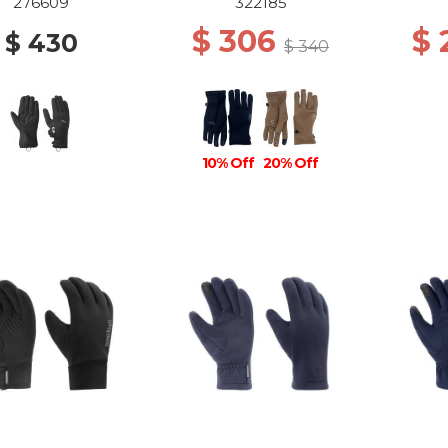
0001 BLACK
0
276609
322185
$ 306
$
$ 430
$ 340
10% Off
20% Off