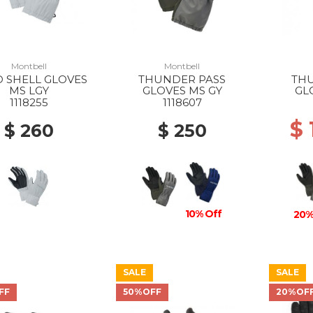
Montbell
Montbell
 SHELL GLOVES
THUNDER PASS
TH
MS LGY
GLOVES MS GY
GL
1118255
1118607
$
$ 260
$ 250
10% Off
20%
SALE
SALE
FF
50%OFF
20%OF