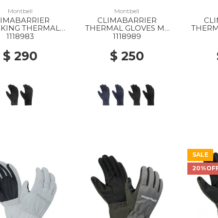
Montbell
Montbell
LIMABARRIER
CLIMABARRIER
CL
KKING THERMAL
THERMAL GLOVES MS
THERM
LOVES MS BK
NV
1118983
1118989
$ 290
$ 250
SALE
20%OF