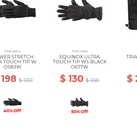
Manzella
Manzella
WER STRETCH
EQUINOX ULTRA
TRI
A TOUCH TIP WS
TOUCH TIP WS BLACK
JET
O583W
O677W
 198
$ 130
$
$ 330
$ 260
40% Off
50% Off