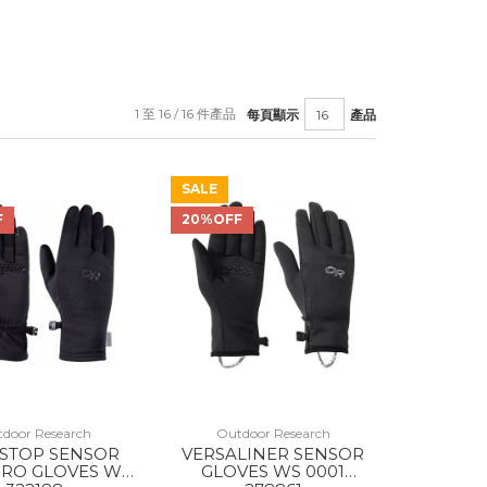
1 至 16 / 16 件產品
每頁顯示
產品
SALE
F
20%OFF
door Research
Outdoor Research
STOP SENSOR
VERSALINER SENSOR
RO GLOVES WS
GLOVES WS 0001