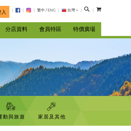
搜
繁中
/
ENG
台灣
登入
尋
分店資料
會員特區
特價廣場
運動與旅遊
家居及其他