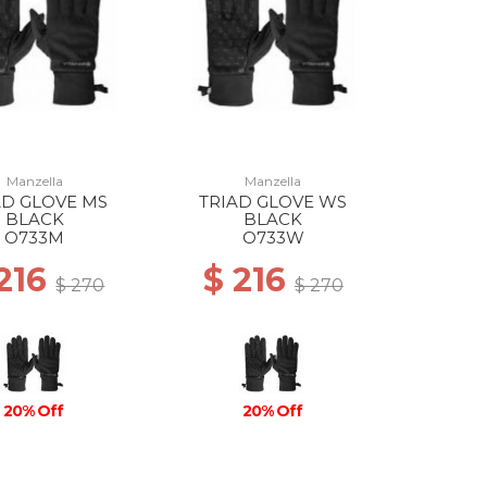
Manzella
Manzella
AD GLOVE MS
TRIAD GLOVE WS
BLACK
BLACK
O733M
O733W
 216
$ 216
$ 270
$ 270
20% Off
20% Off