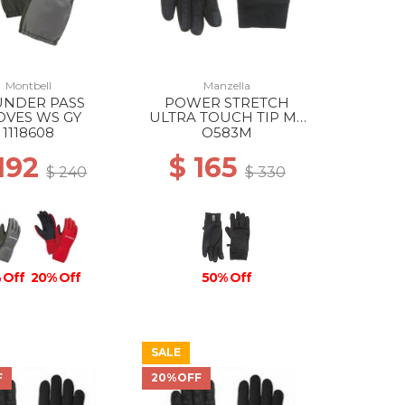
Montbell
Manzella
UNDER PASS
POWER STRETCH
OVES WS GY
ULTRA TOUCH TIP MS
BLACK
1118608
O583M
 192
$ 165
$ 240
$ 330
 Off
20% Off
50% Off
SALE
F
20%OFF