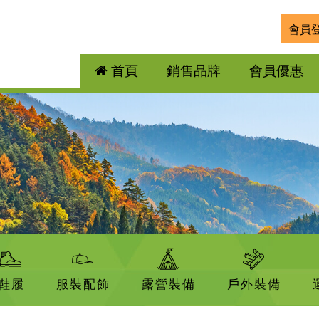
會員
首頁
銷售品牌
會員優惠
鞋履
服裝配飾
露營裝備
戶外裝備