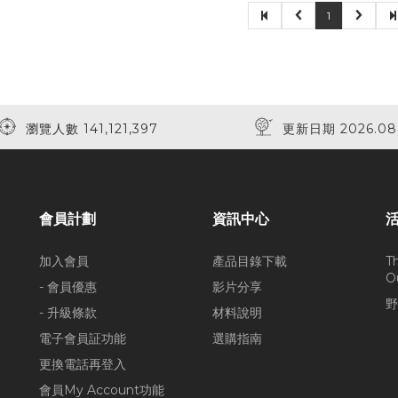
1
瀏覽人數 141,121,397
更新日期 2026.08
會員計劃
資訊中心
加入會員
產品目錄下載
T
O
- 會員優惠
影片分享
野
- 升級條款
材料說明
電子會員証功能
選購指南
更換電話再登入
會員My Account功能