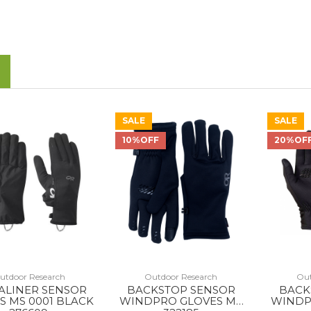
SALE
SALE
10%OFF
20%OF
utdoor Research
Outdoor Research
Out
ALINER SENSOR
BACKSTOP SENSOR
BACK
S MS 0001 BLACK
WINDPRO GLOVES MS
WINDP