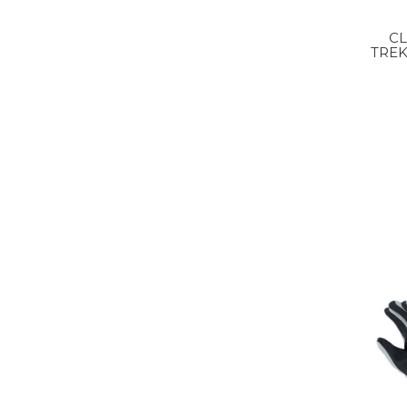
C
TRE
G