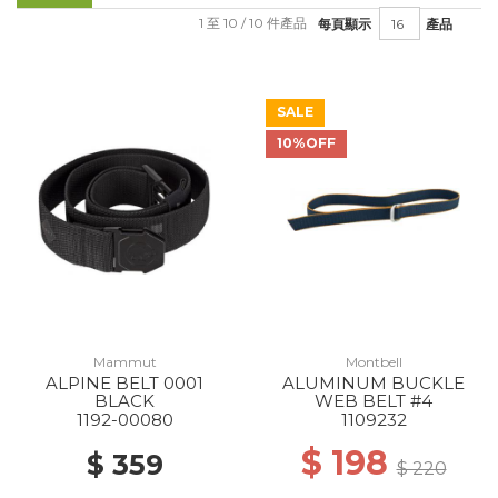
1 至 10 / 10 件產品
每頁顯示
產品
SALE
10%OFF
Mammut
Montbell
ALPINE BELT 0001
ALUMINUM BUCKLE
BLACK
WEB BELT #4
1192-00080
1109232
$ 198
$ 359
$ 220