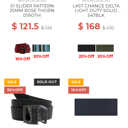
BISON DESIGNS
BISON DESIGNS
01 SLIDER PATTERN
LAST CHANCE DELTA
25MM ROSE THORN
LIGHT DUTY SOLID
38MM BLACK
01ROTH
547BLK
$ 121.5
$ 168
$ 135
$ 210
20% Off
20% Off
20% Off
10% Off
SALE
SOLD OUT
SALE
50%OFF
10%OFF