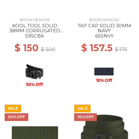
BISON DESIGNS
BISON DESIGNS
KOOL TOOL SOLID
TAP CAP SOLID 30MM
38MM CORRUGATED
NAVY
BLACK
595CBK
655NVY
$ 150
$ 157.5
$ 300
$ 175
10% Off
50% Off
SALE
SALE
20%OFF
10%OFF