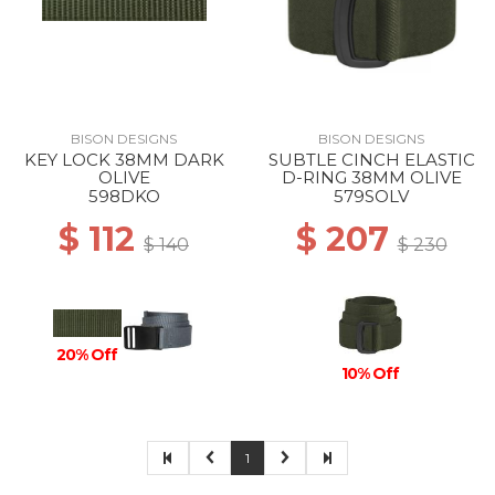
BISON DESIGNS
BISON DESIGNS
KEY LOCK 38MM DARK
SUBTLE CINCH ELASTIC
OLIVE
D-RING 38MM OLIVE
598DKO
579SOLV
$ 112
$ 207
$ 140
$ 230
20% Off
10% Off
1