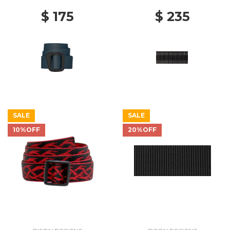
$ 175
$ 235
SALE
SALE
10%OFF
20%OFF