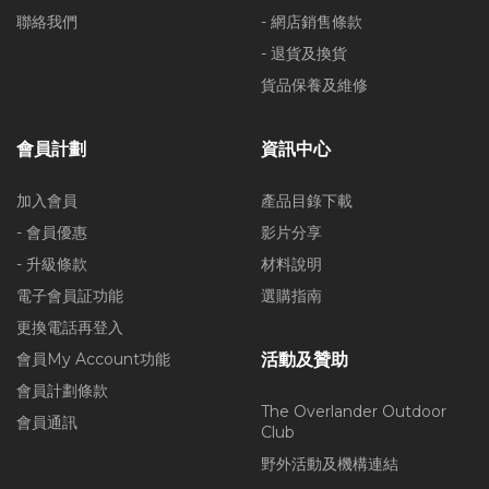
聯絡我們
- 網店銷售條款
- 退貨及換貨
貨品保養及維修
會員計劃
資訊中心
加入會員
產品目錄下載
- 會員優惠
影片分享
- 升級條款
材料說明
電子會員証功能
選購指南
更換電話再登入
會員My Account功能
活動及贊助
會員計劃條款
The Overlander Outdoor
會員通訊
Club
野外活動及機構連結