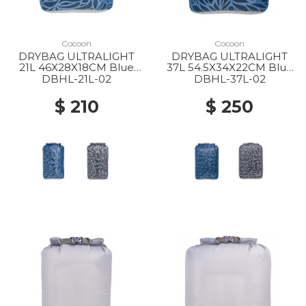
Cocoon
Cocoon
DRYBAG ULTRALIGHT
DRYBAG ULTRALIGHT
21L 46X28X18CM Blue
37L 54.5X34X22CM Blue
leaves
leaves
DBHL-21L-02
DBHL-37L-02
$ 210
$ 250