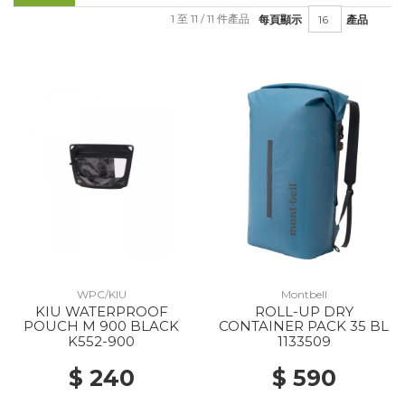
1 至 11 / 11 件產品
每頁顯示
產品
WPC/KIU
Montbell
KIU WATERPROOF
ROLL-UP DRY
POUCH M 900 BLACK
CONTAINER PACK 35 BL
K552-900
1133509
$ 240
$ 590