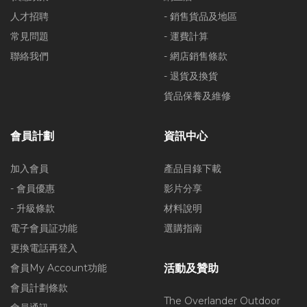
人才招聘
- 銷售貨品及地區
常見問題
- 運費計算
聯絡我們
- 網店銷售條款
- 退貨及換貨
貨品保養及維修
會員計劃
資訊中心
加入會員
產品目錄下載
- 會員優惠
影片分享
- 升級條款
材料說明
電子會員証功能
選購指南
更換電話再登入
會員My Account功能
活動及贊助
會員計劃條款
The Overlander Outdoor