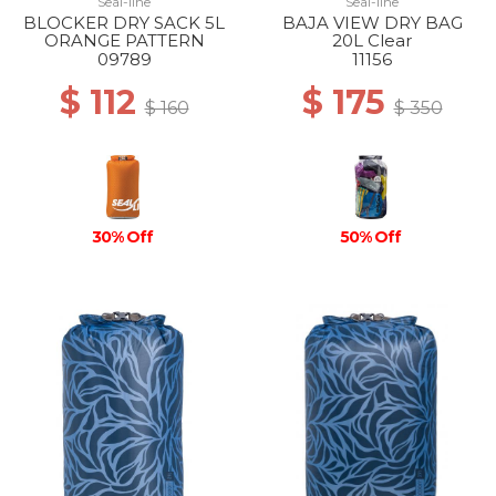
Seal-line
Seal-line
BLOCKER DRY SACK 5L
BAJA VIEW DRY BAG
ORANGE PATTERN
20L Clear
09789
11156
$ 112
$ 175
$ 160
$ 350
30% Off
50% Off