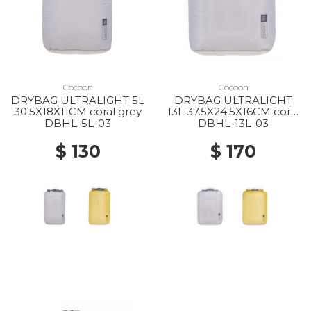
Cocoon
Cocoon
DRYBAG ULTRALIGHT 5L
DRYBAG ULTRALIGHT
30.5X18X11CM coral grey
13L 37.5X24.5X16CM coral
grey
DBHL-5L-03
DBHL-13L-03
$ 130
$ 170