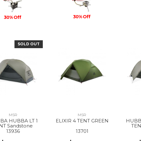
30% Off
30% Off
SOLD OUT
MSR
MSR
BA HUBBA LT 1
ELIXIR 4 TENT GREEN
HUBB
NT Sandstone
TEN
13936
13701