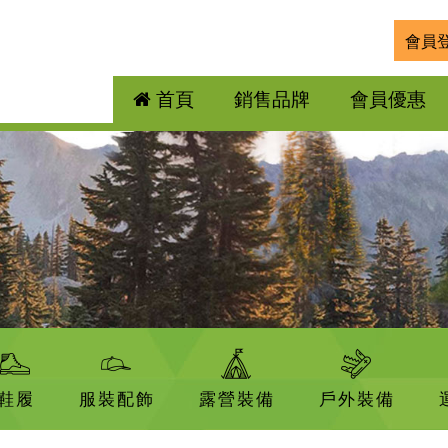
會員
首頁
銷售品牌
會員優惠
鞋履
服裝配飾
露營裝備
戶外裝備