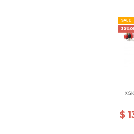
SALE
30%O
XGK
$ 