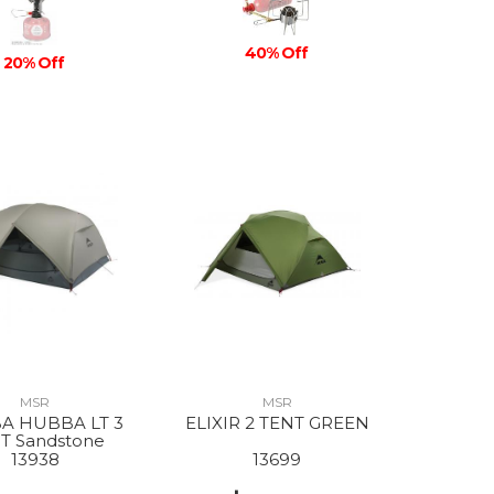
40% Off
20% Off
MSR
MSR
A HUBBA LT 3
ELIXIR 2 TENT GREEN
T Sandstone
13938
13699