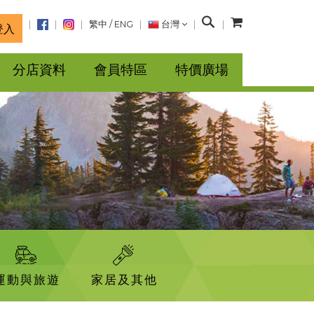
搜
繁中
/
ENG
台灣
登入
尋
分店資料
會員特區
特價廣場
運動與旅遊
家居及其他