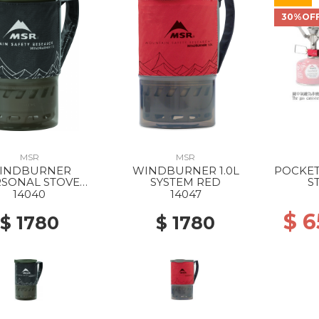
30%OF
MSR
MSR
INDBURNER
WINDBURNER 1.0L
POCKET
RSONAL STOVE
SYSTEM RED
ST
TEM 1.0L BLACK
14040
14047
$ 
$ 1780
$ 1780