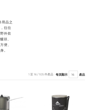
外用品之
準，往往
人野外炊
 爐頭、
；方便、
一身。
1 至 16 / 105 件產品
每頁顯示
產品