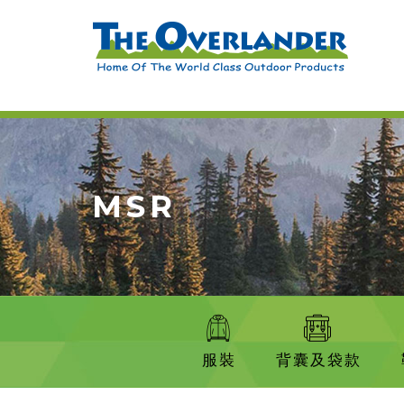
MSR
服裝
背囊及袋款