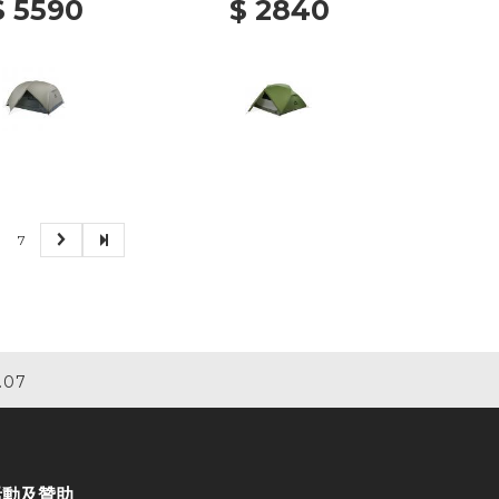
$ 5590
$ 2840
7
.07
活動及贊助