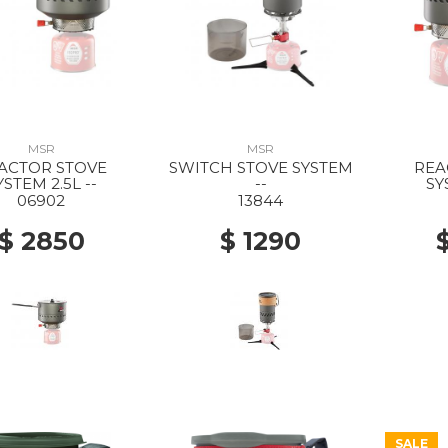
MSR
MSR
ACTOR STOVE
SWITCH STOVE SYSTEM
REA
YSTEM 2.5L --
--
SY
06902
13844
$ 2850
$ 1290
SALE