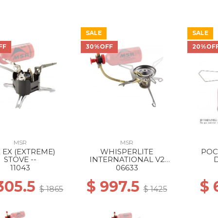
SALE
SALE
FF
30%OFF
20%OF
MSR
MSR
 EX (EXTREME)
WHISPERLITE
POC
STOVE --
INTERNATIONAL V2
STOVE --
11043
06633
1305.5
$ 997.5
$
$ 1865
$ 1425