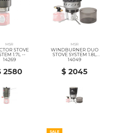
MSR
MSR
CTOR STOVE
WINDBURNER DUO
STEM 1.7L --
STOVE SYSTEM 1.8L
BLACK
14269
14049
$ 2580
$ 2045
SALE