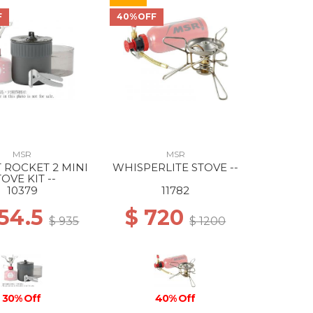
F
40%OFF
MSR
MSR
 ROCKET 2 MINI
WHISPERLITE STOVE --
OVE KIT --
10379
11782
654.5
$ 720
$ 935
$ 1200
30% Off
40% Off