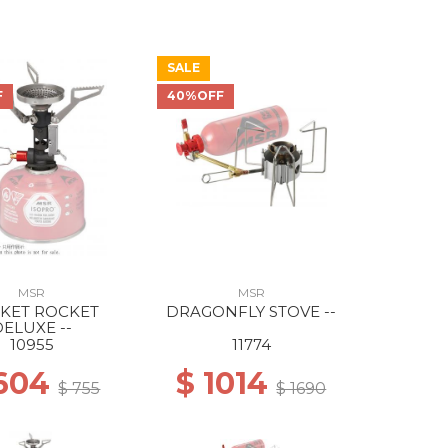
SALE
F
40%OFF
MSR
MSR
KET ROCKET
DRAGONFLY STOVE --
DELUXE --
10955
11774
 604
$ 1014
$ 755
$ 1690