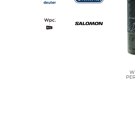
W
PE
SYS