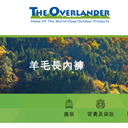
羊毛長內褲
服裝
背囊及袋款