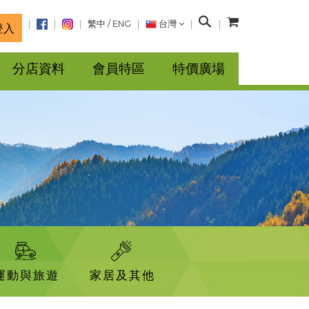
搜
繁中
/
ENG
台灣
登入
尋
分店資料
會員特區
特價廣場
運動與旅遊
家居及其他