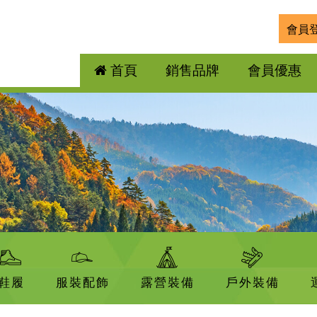
會員
首頁
銷售品牌
會員優惠
鞋履
服裝配飾
露營裝備
戶外裝備