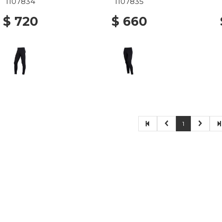
BK
BK
1107834
1107835
$ 720
$ 660
1