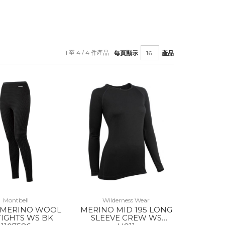
1 至 4 / 4 件產品
每頁顯示
產品
Montbell
Wilderness Wear
 MERINO WOOL
MERINO MID 195 LONG
TIGHTS WS BK
SLEEVE CREW WS