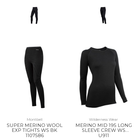
Montbell
Wilderness Wear
SUPER MERINO WOOL
MERINO MID 195 LONG
EXP TIGHTS WS BK
SLEEVE CREW WS
BLACK
1107586
U911