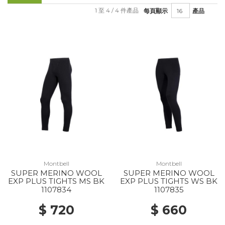
1 至 4 / 4 件產品
每頁顯示
產品
Montbell
Montbell
SUPER MERINO WOOL
SUPER MERINO WOOL
EXP PLUS TIGHTS MS BK
EXP PLUS TIGHTS WS BK
1107834
1107835
$ 720
$ 660