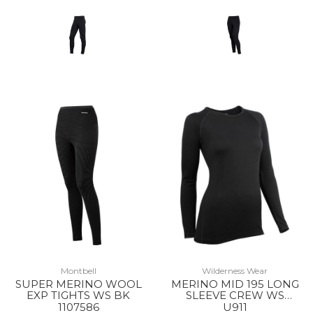
Montbell
Wilderness Wear
SUPER MERINO WOOL
MERINO MID 195 LONG
EXP TIGHTS WS BK
SLEEVE CREW WS
BLACK
1107586
U911