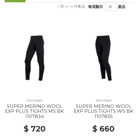
1 至 4 / 4 件產品
每頁顯示
產品
Montbell
Montbell
SUPER MERINO WOOL
SUPER MERINO WOOL
EXP PLUS TIGHTS MS BK
EXP PLUS TIGHTS WS BK
1107834
1107835
$ 720
$ 660