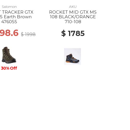
Salomon
AKU
 TRACKER GTX
ROCKET MID GTX MS
5 Earth Brown
108 BLACK/ORANGE
476055
710-108
398.6
$ 1785
$ 1998
30% Off