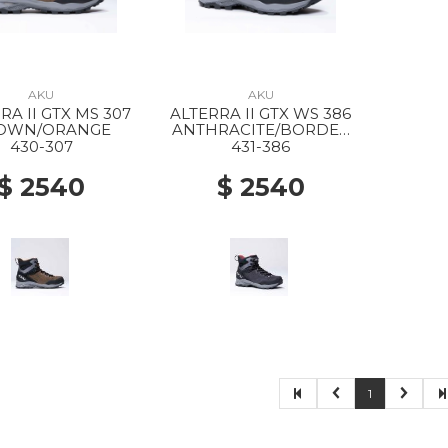
AKU
AKU
RA II GTX MS 307
ALTERRA II GTX WS 386
OWN/ORANGE
ANTHRACITE/BORDEA
UX
430-307
431-386
$ 2540
$ 2540
1