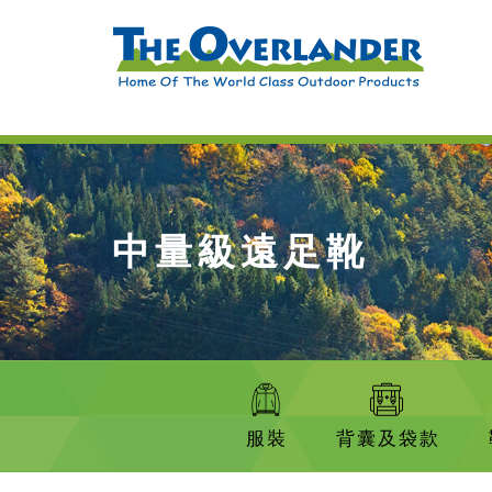
中量級遠足靴
服裝
背囊及袋款