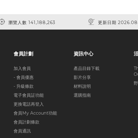
瀏覽人數 141,188,263
更新日期 2026.08
會員計劃
資訊中心
加入會員
產品目錄下載
T
O
- 會員優惠
影片分享
野
- 升級條款
材料說明
電子會員証功能
選購指南
更換電話再登入
會員My Account功能
會員計劃條款
會員通訊