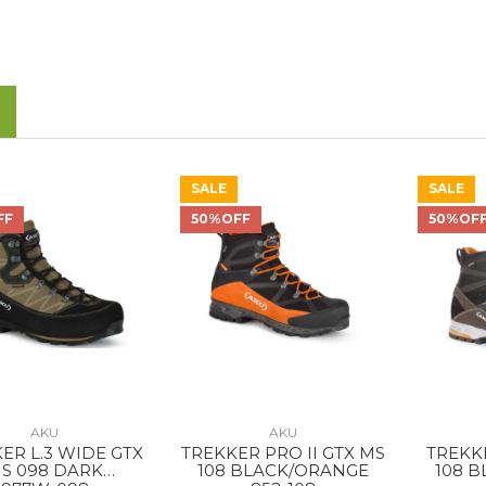
SALE
SALE
FF
50%OFF
50%OF
AKU
AKU
ER L.3 WIDE GTX
TREKKER PRO II GTX MS
TREKK
S 098 DARK
108 BLACK/ORANGE
108 