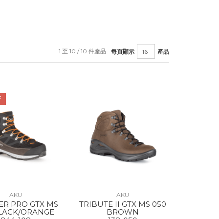
1 至 10 / 10 件產品
每頁顯示
產品
F
AKU
AKU
ER PRO GTX MS
TRIBUTE II GTX MS 050
BLACK/ORANGE
BROWN