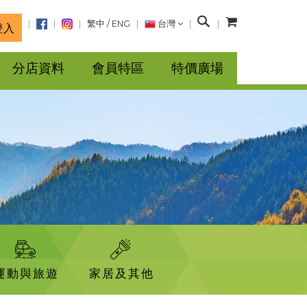
搜
繁中
/
ENG
台灣
登入
尋
分店資料
會員特區
特價廣場
運動與旅遊
家居及其他