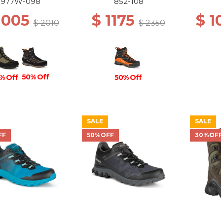
N/ANTHRACITE
977W-098
852-108
1005
$ 1175
$ 
$ 2010
$ 2350
50% Off
50% Off
% Off
SALE
SALE
FF
50%OFF
30%OF