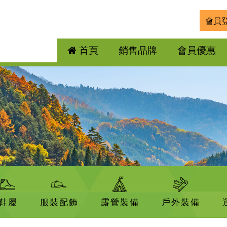
會員
首頁
銷售品牌
會員優惠
鞋履
服裝配飾
露營裝備
戶外裝備