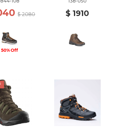
844-108
138-050
1040
$ 1910
$ 2080
50% Off
F