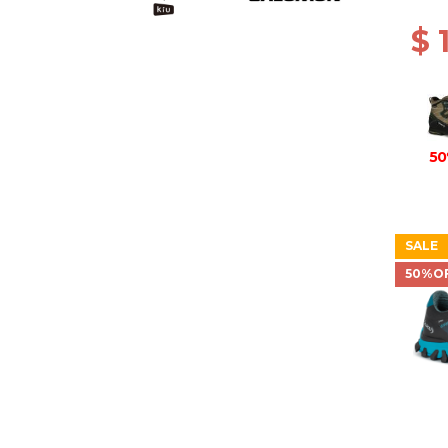
BROW
$ 
50
SALE
50%O