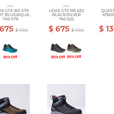
AKU
AKU
IA GTX WS 579
LEVIA GTX MS 632
QUEST
HT BLUE/AQUA
BLACK/SILVER
47605
GREEN
749-579
745-632
 675
$ 675
$ 1
$ 1350
$ 1350
50% Off
50% Off
50% Off