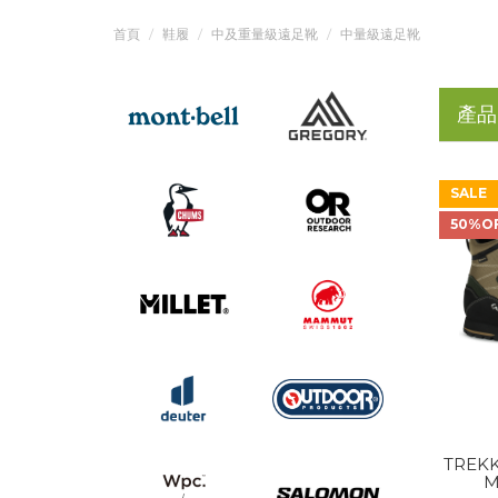
首頁
鞋履
中及重量級遠足靴
中量級遠足靴
產品
SALE
50%O
TREKK
M