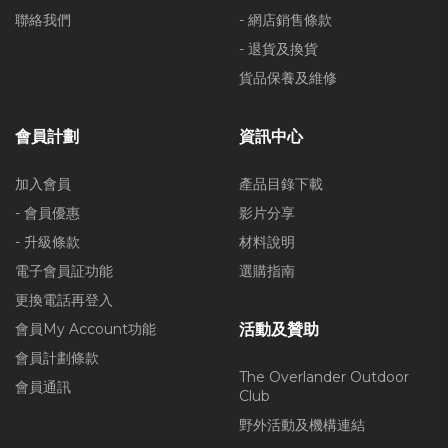
聯絡我們
- 網店銷售條款
- 退貨及換貨
貨品保養及維修
會員計劃
資訊中心
加入會員
產品目錄下載
- 會員優惠
影片分享
- 升級條款
材料說明
電子會員証功能
選購指南
更換電話再登入
會員My Account功能
活動及贊助
會員計劃條款
The Overlander Outdoor
會員通訊
Club
野外活動及機構連結