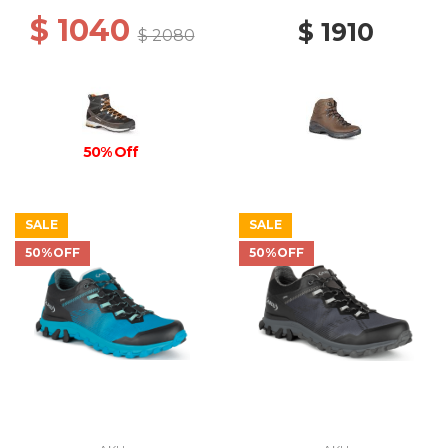
$ 1040
$ 1910
$ 2080
50% Off
SALE
SALE
50%OFF
50%OFF