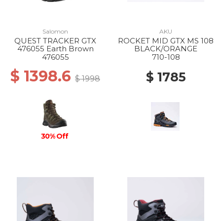
Salomon
AKU
QUEST TRACKER GTX
ROCKET MID GTX MS 108
476055 Earth Brown
BLACK/ORANGE
476055
710-108
$ 1398.6
$ 1785
$ 1998
30% Off