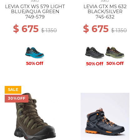
AKU
AKU
LEVIA GTX WS 579 LIGHT
LEVIA GTX MS 632
BLUE/AQUA GREEN
BLACK/SILVER
749-579
745-632
$ 675
$ 675
$ 1350
$ 1350
50% Off
50% Off
50% Off
SALE
30%OFF