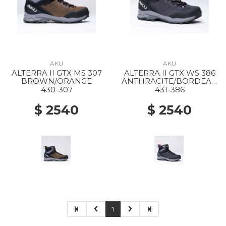
AKU
AKU
ALTERRA II GTX MS 307
ALTERRA II GTX WS 386
BROWN/ORANGE
ANTHRACITE/BORDEAU
X
430-307
431-386
$ 2540
$ 2540
1