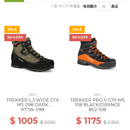
1 至 10 / 10 件產品
每頁顯示
產品
SALE
SALE
50%OFF
50%OFF
AKU
AKU
TREKKER L.3 WIDE GTX
TREKKER PRO II GTX MS
MS 098 DARK
108 BLACK/ORANGE
BROWN/ANTHRACITE
977W-098
852-108
$ 1005
$ 1175
$ 2010
$ 2350