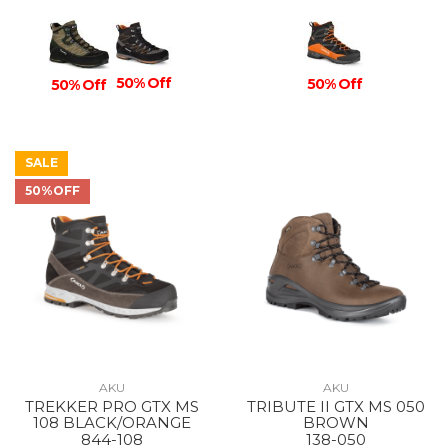
50% Off
50% Off
50% Off
SALE
50%OFF
AKU
AKU
TREKKER PRO GTX MS
TRIBUTE II GTX MS 050
108 BLACK/ORANGE
BROWN
844-108
138-050