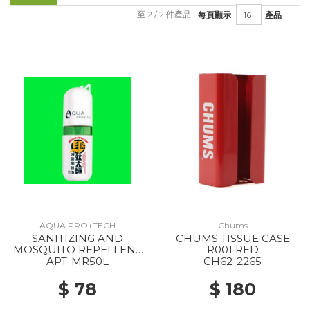
1 至 2 / 2 件產品
每頁顯示
產品
AQUA PRO+TECH
Chums
SANITIZING AND
CHUMS TISSUE CASE
MOSQUITO REPELLENT
R001 RED
SPRAY --
APT-MR50L
CH62-2265
$ 78
$ 180