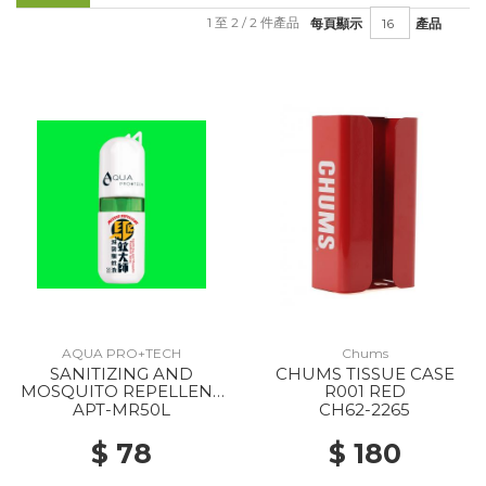
1 至 2 / 2 件產品
每頁顯示
產品
AQUA PRO+TECH
Chums
SANITIZING AND
CHUMS TISSUE CASE
MOSQUITO REPELLENT
R001 RED
SPRAY --
APT-MR50L
CH62-2265
$ 78
$ 180